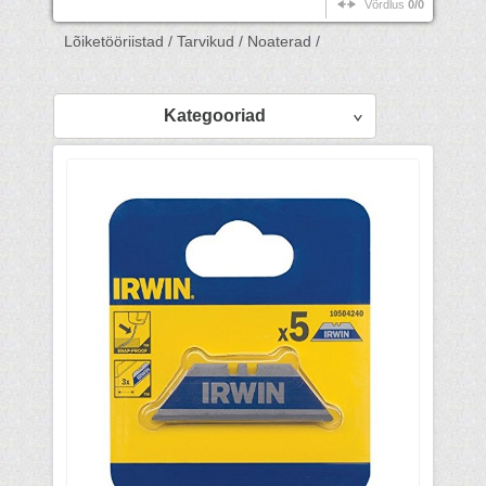
Võrdlus
0/0
Lõiketööriistad /
Tarvikud /
Noaterad /
Kategooriad