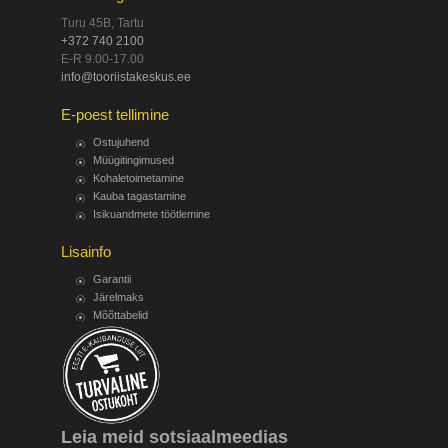
Turu 45B, Tartu
+372 740 2100
E-R 9.00-17.00
info@tooriistakeskus.ee
E-poest tellimine
Ostujuhend
Müügitingimused
Kohaletoimetamine
Kauba tagastamine
Isikuandmete töötlemine
Lisainfo
Garantii
Järelmaks
Mõõttabelid
Leia meid sotsiaalmeedias