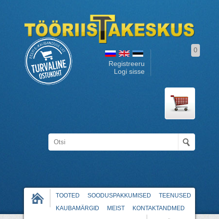
0
Registreeru
Logi sisse
TOOTED
SOODUSPAKKUMISED
TEENUSED
KAUBAMÄRGID
MEIST
KONTAKTANDMED