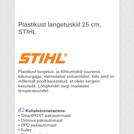
Plastikust langetuskiil 25 cm,
STIHL
Plastikust langetus- ja lõhkumiskiil suurema
kiilunurgaga. Valmistatud polüamiidist. Kiilu pind on
mõlemalt poolt karestatud, et oleks kergem
kasutada. Löögikindel isegi madalatel
temperatuuridel.
Kohaletoimetamine:
• SmartPOST pakiautomaat
• Omniva pakiautomaat
• DPD pakiautomaat
• Kuller