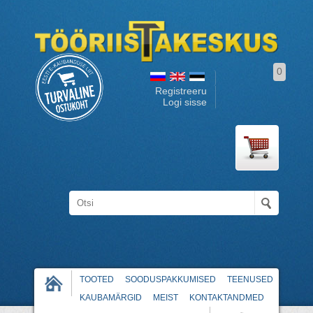
0
Registreeru
Logi sisse
TOOTED
SOODUSPAKKUMISED
TEENUSED
KAUBAMÄRGID
MEIST
KONTAKTANDMED