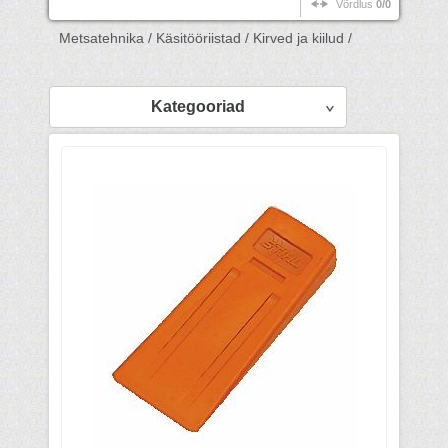
Võrdlus
0/0
Metsatehnika /
Käsitööriistad /
Kirved ja kiilud /
Kategooriad