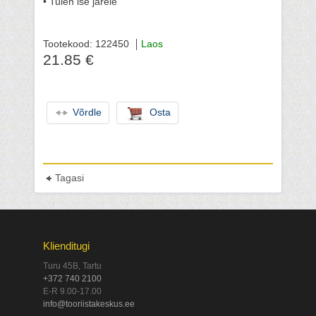
• Tulen ise järele
Tootekood: 122450
Laos
21.85 €
Võrdle
Osta
Tagasi
Klienditugi
Turu 45B, Tartu
+372 740 2100
E-R 9.00-17.00
info@tooriistakeskus.ee