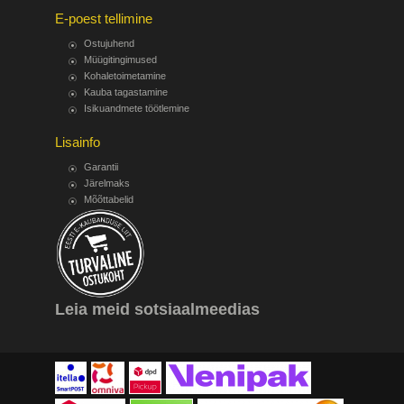
E-poest tellimine
Ostujuhend
Müügitingimused
Kohaletoimetamine
Kauba tagastamine
Isikuandmete töötlemine
Lisainfo
Garantii
Järelmaks
Mõõttabelid
Leia meid sotsiaalmeedias