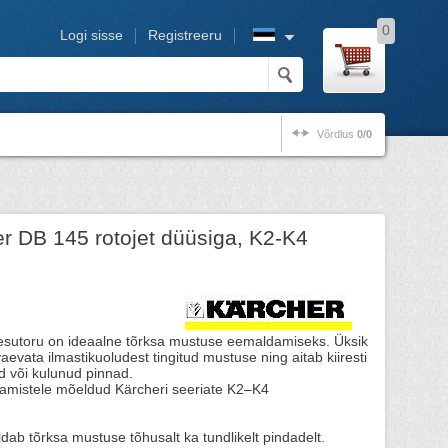
0
Logi sisse
Registreeru
Võrdlus
0/0
r DB 145 rotojet düüsiga, K2-K4
esutoru on ideaalne tõrksa mustuse eemaldamiseks. Üksik
evata ilmastikuoludest tingitud mustuse ning aitab kiiresti
 või kulunud pinnad.
amistele mõeldud Kärcheri seeriate K2–K4
dab tõrksa mustuse tõhusalt ka tundlikelt pindadelt.