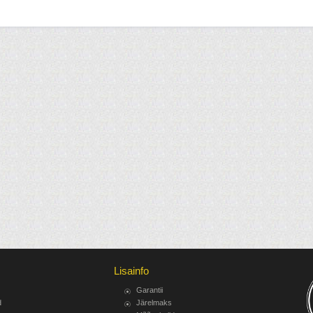
Lisainfo
Garantii
d
Järelmaks