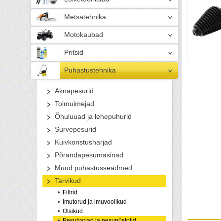
Metsatehnika
Motokaubad
Pritsid
Puhastustehnika
Aknapesurid
Tolmuimejad
Õhuluuad ja lehepuhurid
Survepesurid
Kuivkoristusharjad
Põrandapesumasinad
Muud puhastusseadmed
Tarvikud
Filtrid
Imutorud ja imuvoolikud
Otsikud
Pesuharjad ja pesupüstolid