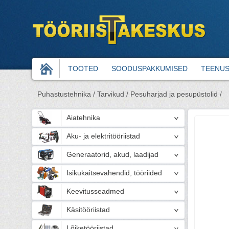
TOOTED
SOODUSPAKKUMISED
TEENU
Puhastustehnika /
Tarvikud /
Pesuharjad ja pesupüstolid /
Aiatehnika
Aku- ja elektritööriistad
Generaatorid, akud, laadijad
Isikukaitsevahendid, tööriided
Keevitusseadmed
Käsitööriistad
Lõiketööriistad