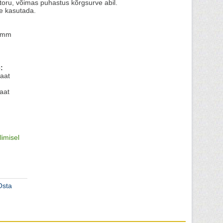
oru, võimas puhastus kõrgsurve abil.
ne kasutada.
1 mm
:
aat
aat
limisel
Osta