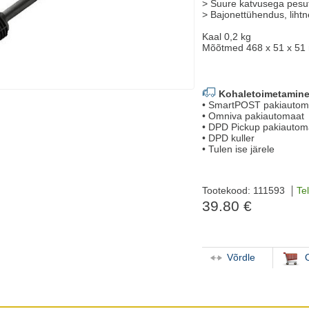
> Suure katvusega pesut
> Bajonettühendus, liht
Kaal 0,2 kg
Mõõtmed 468 x 51 x 5
Kohaletoimetamine
• SmartPOST pakiautom
• Omniva pakiautomaat
• DPD Pickup pakiautom
• DPD kuller
• Tulen ise järele
Tootekood: 111593
Tel
39.80 €
Võrdle