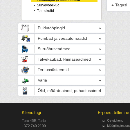
Tagasi
Survevoolikud
Tolmukotid
Puidutööpingid
Pumbad ja veeautomaadid
Suruõhuseadmed
Talvekaubad, kliimaseadmed
Teritussüsteemid
Varia
Õlid, määrdeained, puhastusained
Klienditugi
E-poest tellimine
Turu 45B, Tartu
Ostujuhend
+372 740 2100
Müügitingimuse