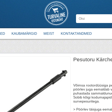
SED
KAUBAMÄRGID
MEIST
KONTAKTANDMED
Pesutoru Kärche
Võimsa rootordüüsiga p
pöörlev juga eemaldab va
puhastada sammaldunud
Sobib kõigi kodumajapid
survepesuritega.
> Pöörlev täisjuga eemal