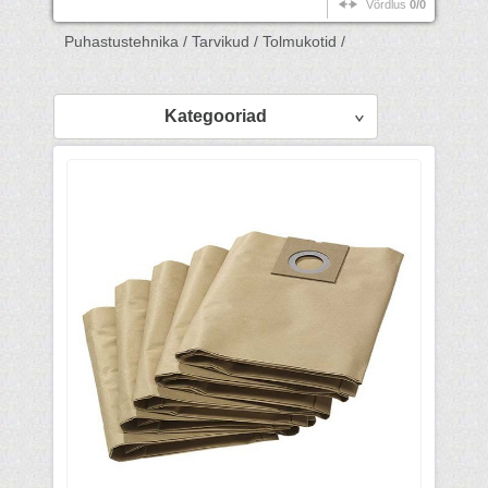
Võrdlus
0/0
Puhastustehnika /
Tarvikud /
Tolmukotid /
Kategooriad