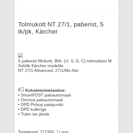
Tolmukott NT 27/1, paberist, 5
tk/pk, Kärcher
5 paberist filtrikotti, BIA- (U, S, G, C) tolmuklass M.
Sobilik Kärcher mudelile:
NT 27/1 Advanced, 27/1/Me Adv
Kohaletoimetamine:
• SmartPOST pakiautomaati
• Omniva pakiautomaati
• DPD Pickup pakipunkti
• DPD kulleriga
• Tulen ise järele
Tootekood: 112350
Laos