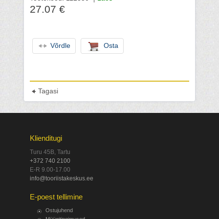
27.07 €
Võrdle
Osta
Tagasi
Klienditugi
Turu 45B, Tartu
+372 740 2100
E-R 9.00-17.00
info@tooriistakeskus.ee
E-poest tellimine
Ostujuhend