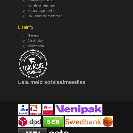
Müügitingimused
Kohaletoimetamine
Kauba tagastamine
Isikuandmete töötlemine
Lisainfo
Garantii
Järelmaks
Mõõttabelid
Leia meid sotsiaalmeedias