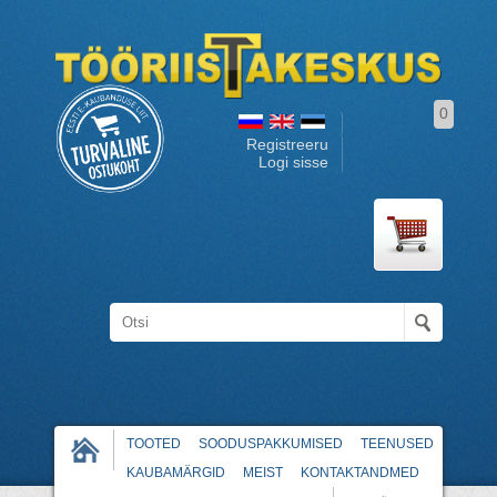
0
Registreeru
Logi sisse
TOOTED
SOODUSPAKKUMISED
TEENUSED
KAUBAMÄRGID
MEIST
KONTAKTANDMED