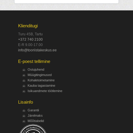
Klienditugi
Turu 45B, Tartu
+372 740 2100
E-R 9.00-17.00
info@tooriistakeskus.ee
E-poest tellimine
Ostujuhend
Müügitingimused
Kohaletoimetamine
Kauba tagastamine
Isikuandmete töötlemine
Lisainfo
Garantii
Järelmaks
Mõõttabelid