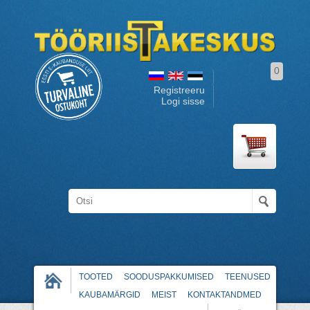
0
Registreeru
Logi sisse
TOOTED
SOODUSPAKKUMISED
TEENUSED
KAUBAMÄRGID
MEIST
KONTAKTANDMED