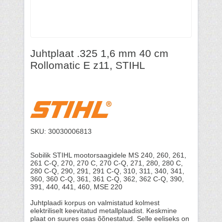
Juhtplaat .325 1,6 mm 40 cm
Rollomatic E z11, STIHL
SKU: 30030006813
Sobilik STIHL mootorsaagidele MS 240, 260, 261,
261 C-Q, 270, 270 C, 270 C-Q, 271, 280, 280 C,
280 C-Q, 290, 291, 291 C-Q, 310, 311, 340, 341,
360, 360 C-Q, 361, 361 C-Q, 362, 362 C-Q, 390,
391, 440, 441, 460, MSE 220
Juhtplaadi korpus on valmistatud kolmest
elektriliselt keevitatud metallplaadist. Keskmine
plaat on suures osas õõnestatud. Selle eeliseks on