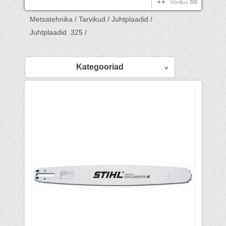
Võrdlus
0/0
Metsatehnika /
Tarvikud /
Juhtplaadid /
Juhtplaadid .325 /
Kategooriad