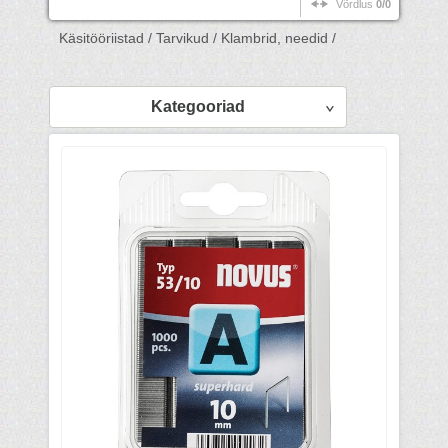
Võrdlus
0/0
Käsitööriistad /
Tarvikud /
Klambrid, needid /
Kategooriad