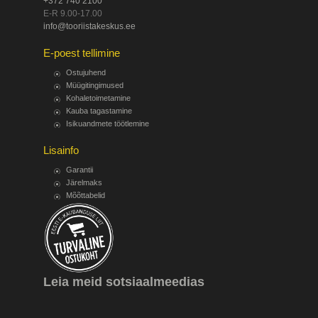
+372 740 2100
E-R 9.00-17.00
info@tooriistakeskus.ee
E-poest tellimine
Ostujuhend
Müügitingimused
Kohaletoimetamine
Kauba tagastamine
Isikuandmete töötlemine
Lisainfo
Garantii
Järelmaks
Mõõttabelid
Leia meid sotsiaalmeedias