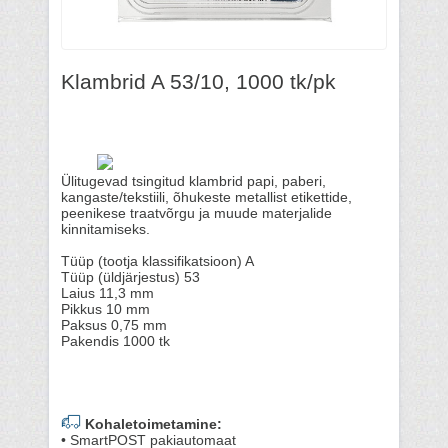
Klambrid A 53/10, 1000 tk/pk
Ülitugevad tsingitud klambrid papi, paberi,
kangaste/tekstiili, õhukeste metallist etikettide,
peenikese traatvõrgu ja muude materjalide
kinnitamiseks.
Tüüp (tootja klassifikatsioon) A
Tüüp (üldjärjestus) 53
Laius 11,3 mm
Pikkus 10 mm
Paksus 0,75 mm
Pakendis 1000 tk
Kohaletoimetamine:
• SmartPOST pakiautomaat