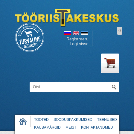
0
Registreeru
Logi sisse
TOOTED
SOODUSPAKKUMISED
TEENUSED
KAUBAMÄRGID
MEIST
KONTAKTANDMED