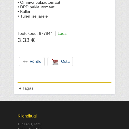
• Omniva pakiautomaat
• DPD pakiautomaat
• Kuller
• Tulen ise järele
Tootekood: 677844
Laos
3.33 €
Võrdle
Osta
Tagasi
Klienditugi
Turu 45B, Tartu