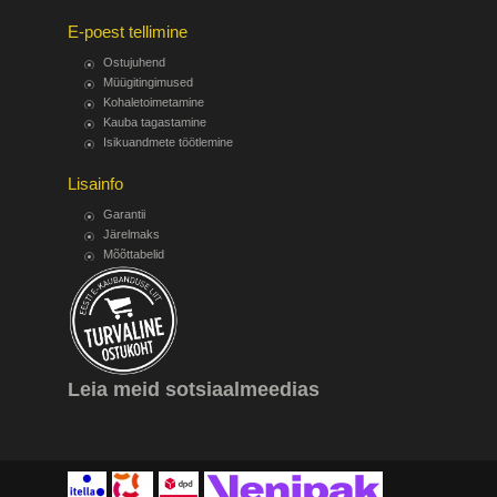
E-poest tellimine
Ostujuhend
Müügitingimused
Kohaletoimetamine
Kauba tagastamine
Isikuandmete töötlemine
Lisainfo
Garantii
Järelmaks
Mõõttabelid
Leia meid sotsiaalmeedias