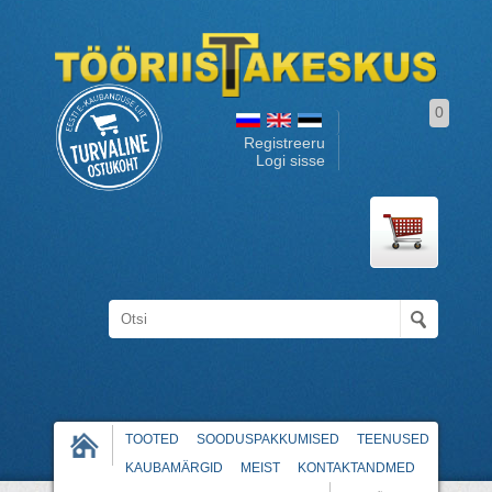
0
Registreeru
Logi sisse
TOOTED
SOODUSPAKKUMISED
TEENUSED
KAUBAMÄRGID
MEIST
KONTAKTANDMED