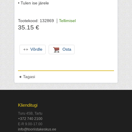
• Tulen ise järele
Tootekood: 132869
Tellimisel
35.15 €
Võrdle
Osta
Tagasi
Klienditugi
Turu 45B, Tartu
+372 740 2100
E-R 9.00-17.00
info@tooriistakeskus.ee