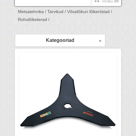
Võrdlus
0/0
Metsatehnika /
Tarvikud /
Võsalõikuri lõikeriistad /
Rohulõiketerad /
Kategooriad