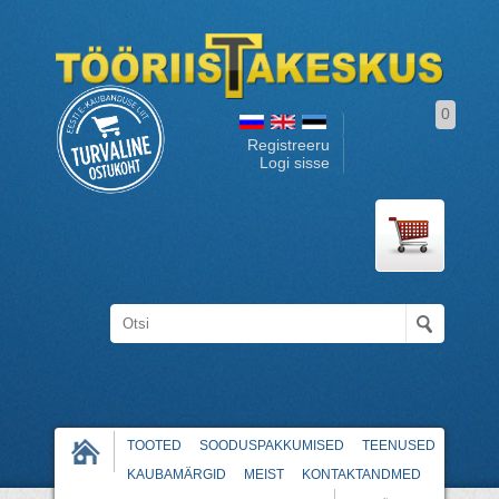
0
Registreeru
Logi sisse
TOOTED
SOODUSPAKKUMISED
TEENUSED
KAUBAMÄRGID
MEIST
KONTAKTANDMED