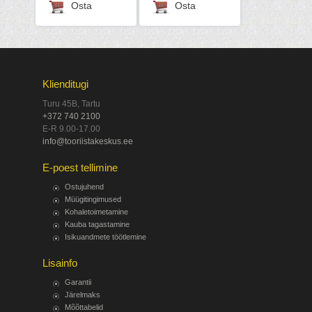
Osta
Osta
Klienditugi
Turu 45B, Tartu
+372 740 2100
E-R 9.00-17.00
info@tooriistakeskus.ee
E-poest tellimine
Ostujuhend
Müügitingimused
Kohaletoimetamine
Kauba tagastamine
Isikuandmete töötlemine
Lisainfo
Garantii
Järelmaks
Mõõttabelid