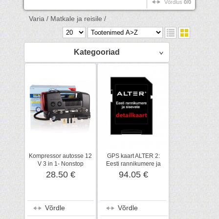
Võrdlus
0/0
Varia /
Matkale ja reisile /
Kategooriad
Kompressor autosse 12
GPS kaart ALTER 2:
V 3 in 1- Nonstop
Eesti rannikumere ja
sisevete detailkaart
28.50 €
94.05 €
Võrdle
Võrdle