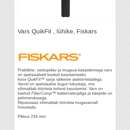
Vars QuikFit , lühike, Fiskars
Praktiline, vastupidav ja mugava käepidemega vars
on spetsiaalselt loodud kasutamiseks
koos
QuikFit™
sarja väikeste aiatööriistadega.
Varrel on spetsiaalne liuguri lukustaja, mis
võimaldab tööriista kohest kasutamist. Vars on
kaetud
FiberComp™
kattematerjaliga ja käepide on
pehmendusega.
Riputusaas võimaldab tööriista mugavamalt
hoiustada.
Pikkus 234 mm