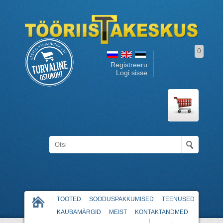
0
Registreeru
Logi sisse
TOOTED
SOODUSPAKKUMISED
TEENUSED
KAUBAMÄRGID
MEIST
KONTAKTANDMED