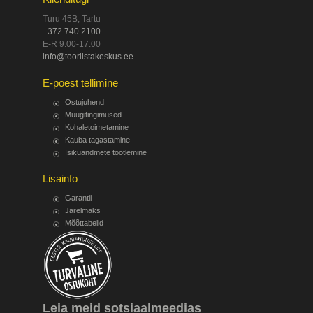
Turu 45B, Tartu
+372 740 2100
E-R 9.00-17.00
info@tooriistakeskus.ee
E-poest tellimine
Ostujuhend
Müügitingimused
Kohaletoimetamine
Kauba tagastamine
Isikuandmete töötlemine
Lisainfo
Garantii
Järelmaks
Mõõttabelid
Leia meid sotsiaalmeedias