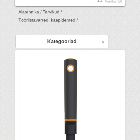
Võrdlus
0/0
Aiatehnika /
Tarvikud /
Tööriistavarred, käepidemed /
Kategooriad