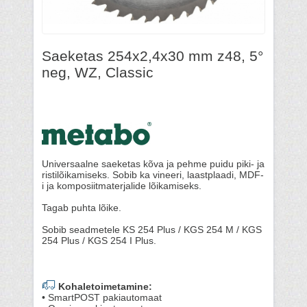
Saeketas 254x2,4x30 mm z48, 5°
neg, WZ, Classic
Universaalne saeketas kõva ja pehme puidu piki- ja
ristilõikamiseks. Sobib ka vineeri, laastplaadi, MDF-
i ja komposiitmaterjalide lõikamiseks.
Tagab puhta lõike.
Sobib seadmetele KS 254 Plus / KGS 254 M / KGS
254 Plus / KGS 254 I Plus.
Kohaletoimetamine:
• SmartPOST pakiautomaat