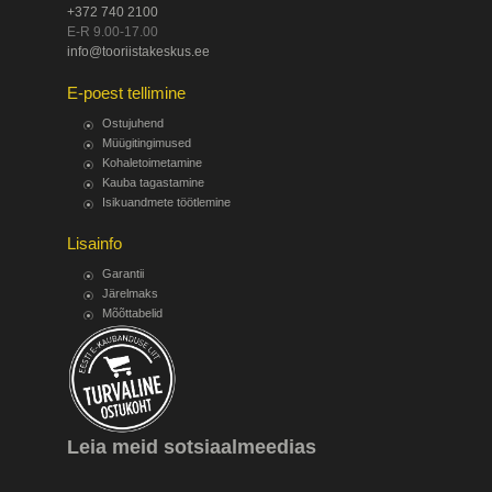
+372 740 2100
E-R 9.00-17.00
info@tooriistakeskus.ee
E-poest tellimine
Ostujuhend
Müügitingimused
Kohaletoimetamine
Kauba tagastamine
Isikuandmete töötlemine
Lisainfo
Garantii
Järelmaks
Mõõttabelid
Leia meid sotsiaalmeedias