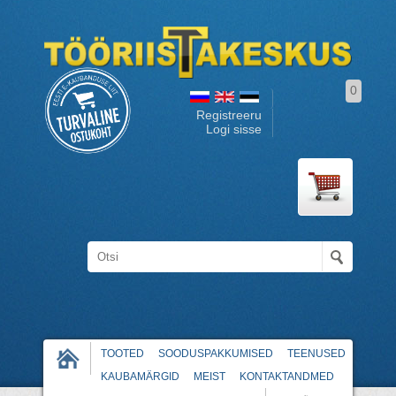
0
Registreeru
Logi sisse
TOOTED
SOODUSPAKKUMISED
TEENUSED
KAUBAMÄRGID
MEIST
KONTAKTANDMED