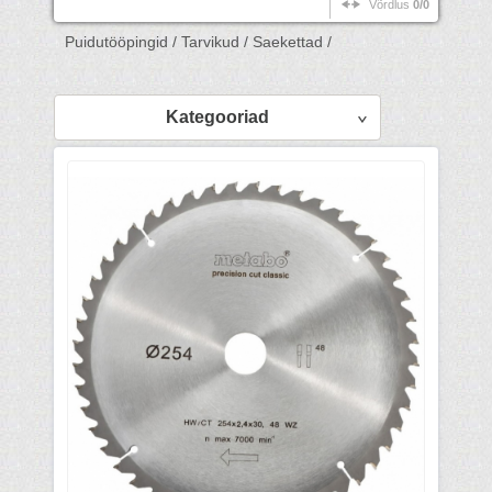
Võrdlus
0/0
Puidutööpingid /
Tarvikud /
Saekettad /
Kategooriad