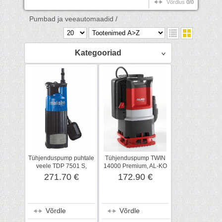
Võrdlus
0/0
Pumbad ja veeautomaadid /
Kategooriad
Tühjenduspump puhtale
Tühjenduspump TWIN
veele TDP 7501 S,
14000 Premium, AL-KO
Metabo
271.70 €
172.90 €
Võrdle
Võrdle