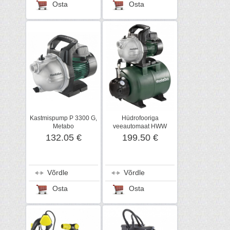
Osta
Osta
Kastmispump P 3300 G,
Hüdrofooriga
Metabo
veeautomaat HWW
3300/25, Metabo
132.05 €
199.50 €
Võrdle
Võrdle
Osta
Osta