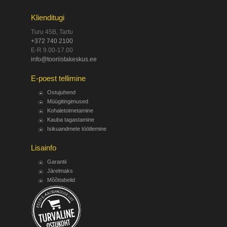
Klienditugi
Turu 45B, Tartu
+372 740 2100
E-R 9.00-17.00
info@tooriistakeskus.ee
E-poest tellimine
Ostujuhend
Müügitingimused
Kohaletoimetamine
Kauba tagastamine
Isikuandmete töötlemine
Lisainfo
Garantii
Järelmaks
Mõõttabelid