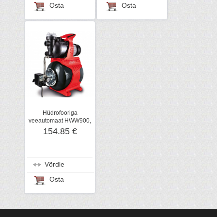
Osta
Osta
Hüdrofooriga
veeautomaat HWW900,
Scheppach
154.85 €
Võrdle
Osta