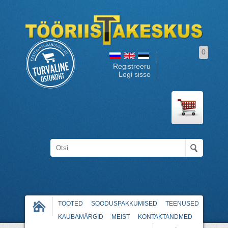
0
Registreeru
Logi sisse
TOOTED
SOODUSPAKKUMISED
TEENUSED
KAUBAMÄRGID
MEIST
KONTAKTANDMED