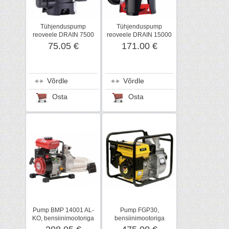
Tühjenduspump
Tühjenduspump
reoveele DRAIN 7500
reoveele DRAIN 15000
Classic, AL-KO
Inox, AL-KO
75.05 €
171.00 €
Võrdle
Võrdle
Osta
Osta
Pump BMP 14001 AL-
Pump FGP30,
KO, bensiinimootoriga
bensiinimootoriga
ilma voolikuta