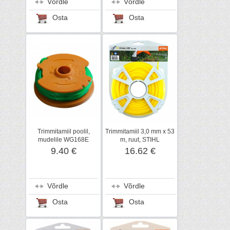
Võrdle
Võrdle
Osta
Osta
Trimmitamiil poolil,
Trimmitamiil 3,0 mm x 53
mudelile WG168E
m, ruut, STIHL
9.40 €
16.62 €
Võrdle
Võrdle
Osta
Osta