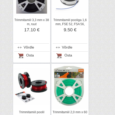
Trimmitamiil 3,3 mm x 38
Trimmitamiil pooliga 1,6
m, ruut
mm, FSE 52, FSA 56,
STIHL
17.10 €
9.50 €
Võrdle
Võrdle
Osta
Osta
Trimmitamiil poolil
Trimmitamiil 2,0 mm x 60