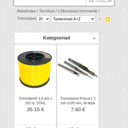
Võrdlus
0/0
Aiatehnika /
Tarvikud /
Lõikeriistad trimmerile /
Trimmitamiilid /
Kategooriad
Trimmitamiil 3,0 mm x
Trimmitamiil Precut L 2
162 m, STIHL
mm x195 mm, 48 tk/pk
35.15 €
7.60 €