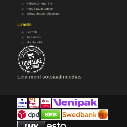
Kohaletoimetamine
Kauba tagastamine
Isikuandmete töötlemine
Lisainfo
Garantii
Järelmaks
Mõõttabelid
Leia meid sotsiaalmeedias