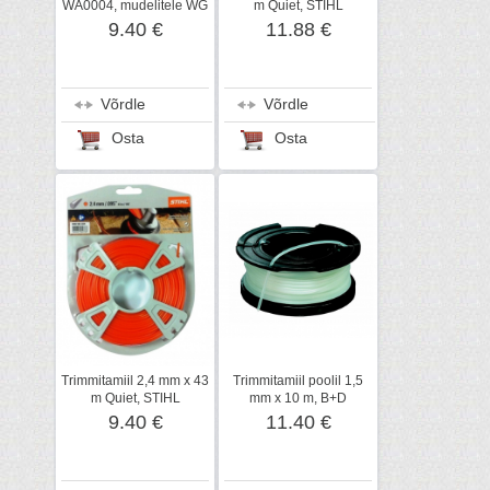
WA0004, mudelitele WG
m Quiet, STIHL
150-155, 169E 2 tk
9.40 €
11.88 €
Võrdle
Võrdle
Osta
Osta
Trimmitamiil 2,4 mm x 43
Trimmitamiil poolil 1,5
m Quiet, STIHL
mm x 10 m, B+D
9.40 €
11.40 €