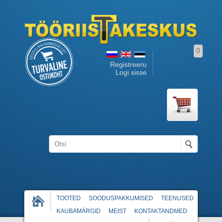
0
Registreeru
Logi sisse
TOOTED
SOODUSPAKKUMISED
TEENUSED
KAUBAMÄRGID
MEIST
KONTAKTANDMED