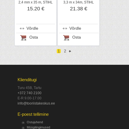
2,4 mm x 35 m, STIHL
3,3 m x 34m, STIHL
15.20 €
21.38 €
Võrdle
Võrdle
Osta
Osta
1
2
Klienditugi
Turu 45B, Tartu
+372 740 2100
E-R 9.00-17.00
info@tooriistakeskus.ee
E-poest tellimine
Ostujuhend
Müügitingimused