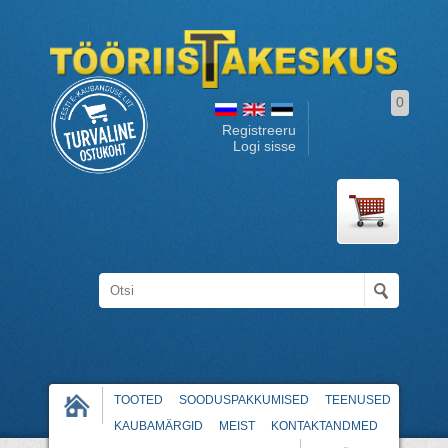
0
Registreeru
Logi sisse
TOOTED
SOODUSPAKKUMISED
TEENUSED
KAUBAMÄRGID
MEIST
KONTAKTANDMED