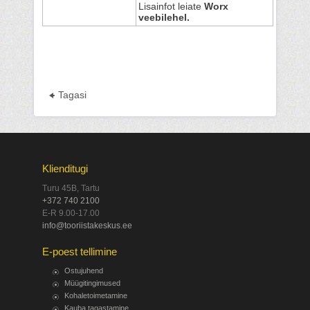
Lisainfot leiate
Worx
veebilehel.
Tagasi
Klienditugi
Turu 45B, Tartu
+372 740 2100
E-R 9.00-17.00
info@tooriistakeskus.ee
E-poest tellimine
Ostujuhend
Müügitingimused
Kohaletoimetamine
Kauba tagastamine