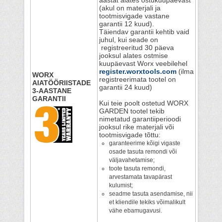
aastat alates ostukuupäevast
(akul on materjali ja
tootmisvigade vastane
garantii 12 kuud).
Täiendav garantii kehtib vaid
juhul, kui seade on
registreeritud 30 päeva
jooksul alates ostmise
kuupäevast Worx veebilehel
register.worxtools.com
(ilma
WORX
registreerimata tootel on
AIATÖÖRIISTADE
garantii 24 kuud)
3-AASTANE
GARANTII
Kui teie poolt ostetud WORX
GARDEN tootel tekib
nimetatud garantiiperioodi
jooksul rike materjali või
tootmisvigade tõttu:
garanteerime kõigi vigaste
osade tasuta remondi või
väljavahetamise;
toote tasuta remondi,
arvestamata tavapärast
kulumist;
seadme tasuta asendamise, nii
et kliendile tekiks võimalikult
vähe ebamugavusi.