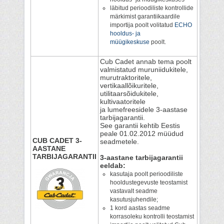
läbitud perioodiliste kontrollide
märkimist garantiikaardile
importija poolt volitatud
ECHO
hooldus- ja
müügikeskuse
poolt.
Cub Cadet annab tema poolt
valmistatud muruniidukitele,
murutraktoritele,
vertikaallõikuritele,
utilitaarsõidukitele,
kultivaatoritele
ja lumefreesidele 3-aastase
tarbijagarantii.
See garantii kehtib Eestis
peale 01.02.2012 müüdud
CUB CADET 3-
seadmetele.
AASTANE
TARBIJAGARANTII
3-aastane tarbijagarantii
eeldab:
kasutaja poolt perioodiliste
hooldustegevuste teostamist
vastavalt seadme
kasutusjuhendile;
1 kord aastas seadme
korrasoleku kontrolli teostamist