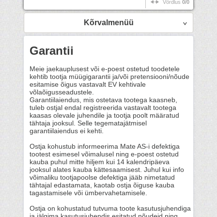
Võrdlus
0/0
Kõrvalmenüü
Garantii
Meie jaekauplusest või e-poest ostetud toodetele
kehtib tootja müügigarantii ja/või pretensiooni/nõude
esitamise õigus vastavalt EV kehtivale
võlaõigusseadustele.
Garantiilaiendus, mis ostetava tootega kaasneb,
tuleb ostjal endal registreerida vastavalt tootega
kaasas olevale juhendile ja tootja poolt määratud
tähtaja jooksul. Selle tegematajätmisel
garantiilaiendus ei kehti.
Ostja kohustub informeerima Mate AS-i defektiga
tootest esimesel võimalusel ning e-poest ostetud
kauba puhul mitte hiljem kui 14 kalendripäeva
jooksul alates kauba kättesaamisest. Juhul kui info
võimaliku tootjapoolse defektiga jääb nimetatud
tähtajal edastamata, kaotab ostja õiguse kauba
tagastamisele või ümbervahetamisele.
Ostja on kohustatud tutvuma toote kasutusjuhendiga
ja jälgima kasutusjuhendis esitatud nõudeid ning