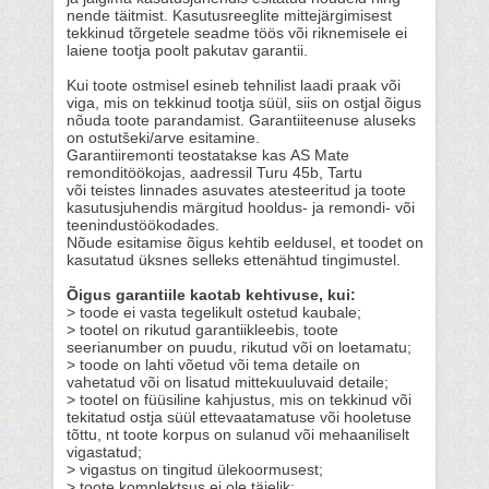
nende täitmist. Kasutusreeglite mittejärgimisest
tekkinud tõrgetele seadme töös või riknemisele ei
laiene tootja poolt pakutav garantii.
Kui toote ostmisel esineb tehnilist laadi praak või
viga, mis on tekkinud tootja süül, siis on ostjal õigus
nõuda toote parandamist. Garantiiteenuse aluseks
on ostutšeki/arve esitamine.
Garantiiremonti teostatakse kas AS Mate
remonditöökojas, aadressil Turu 45b, Tartu
või teistes linnades asuvates atesteeritud ja toote
kasutusjuhendis märgitud hooldus- ja remondi- või
teenindustöökodades.
Nõude esitamise õigus kehtib eeldusel, et toodet on
kasutatud üksnes selleks ettenähtud tingimustel.
Õigus garantiile kaotab kehtivuse, kui:
> toode ei vasta tegelikult ostetud kaubale;
> tootel on rikutud garantiikleebis, toote
seerianumber on puudu, rikutud või on loetamatu;
> toode on lahti võetud või tema detaile on
vahetatud või on lisatud mittekuuluvaid detaile;
> tootel on füüsiline kahjustus, mis on tekkinud või
tekitatud ostja süül ettevaatamatuse või hooletuse
tõttu, nt toote korpus on sulanud või mehaaniliselt
vigastatud;
> vigastus on tingitud ülekoormusest;
> toote komplektsus ei ole täielik;