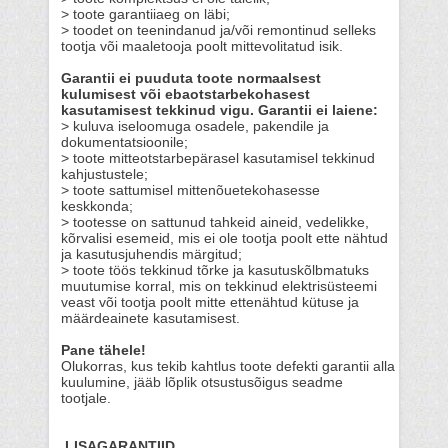
> toote garantiiaeg on läbi;
> toodet on teenindanud ja/või remontinud selleks
tootja või maaletooja poolt mittevolitatud isik.
Garantii ei puuduta toote normaalsest
kulumisest või ebaotstarbekohasest
kasutamisest tekkinud vigu. Garantii ei laiene:
> kuluva iseloomuga osadele, pakendile ja
dokumentatsioonile;
> toote mitteotstarbepärasel kasutamisel tekkinud
kahjustustele;
> toote sattumisel mittenõuetekohasesse
keskkonda;
> tootesse on sattunud tahkeid aineid, vedelikke,
kõrvalisi esemeid, mis ei ole tootja poolt ette nähtud
ja kasutusjuhendis märgitud;
> toote töös tekkinud tõrke ja kasutuskõlbmatuks
muutumise korral, mis on tekkinud elektrisüsteemi
veast või tootja poolt mitte ettenähtud kütuse ja
määrdeainete kasutamisest.
Pane tähele!
Olukorras, kus tekib kahtlus toote defekti garantii alla
kuulumine, jääb lõplik otsustusõigus seadme
tootjale.
LISAGARANTIID