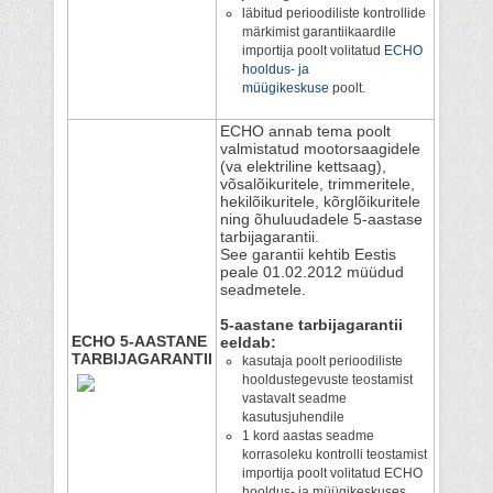
läbitud perioodiliste kontrollide
märkimist garantiikaardile
importija poolt volitatud
ECHO
hooldus- ja
müügikeskuse
poolt.
ECHO annab tema poolt
valmistatud mootorsaagidele
(va elektriline kettsaag),
võsalõikuritele, trimmeritele,
hekilõikuritele, kõrglõikuritele
ning õhuluudadele 5-aastase
tarbijagarantii.
See garantii kehtib Eestis
peale 01.02.2012 müüdud
seadmetele.
5-aastane tarbijagarantii
ECHO 5-AASTANE
eeldab:
TARBIJAGARANTII
kasutaja poolt perioodiliste
hooldustegevuste teostamist
vastavalt seadme
kasutusjuhendile
1 kord aastas seadme
korrasoleku kontrolli teostamist
importija poolt volitatud ECHO
hooldus- ja müügikeskuses