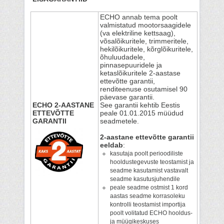
ECHO annab tema poolt
valmistatud mootorsaagidele
(va elektriline kettsaag),
võsalõikuritele, trimmeritele,
hekilõikuritele, kõrglõikuritele,
õhuluudadele,
pinnasepuuridele ja
ketaslõikuritele 2-aastase
ettevõtte garantii,
renditeenuse osutamisel 90
päevase garantii.
ECHO 2-AASTANE
See garantii kehtib Eestis
ETTEVÕTTE
peale 01.01.2015 müüdud
GARANTII
seadmetele.
2-aastane ettevõtte garantii
eeldab
:
kasutaja poolt perioodiliste
hooldustegevuste teostamist ja
seadme kasutamist vastavalt
seadme kasutusjuhendile
peale seadme ostmist 1 kord
aastas seadme korrasoleku
kontrolli teostamist importija
poolt volitatud ECHO hooldus-
ja müügikeskuses