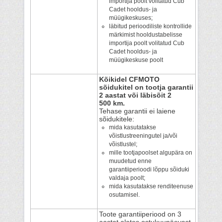
importija poolt volitatud Cub
Cadet hooldus- ja
müügikeskuses;
läbitud perioodiliste kontrollide
märkimist hooldustabelisse
importija poolt volitatud Cub
Cadet hooldus- ja
müügikeskuse poolt
Kõikidel CFMOTO
sõidukitel on tootja garantii
2 aastat või läbisõit 2
500 km.
Tehase garantii ei laiene
sõidukitele:
mida kasutatakse
võistlustreeningutel ja/või
võistlustel;
mille tootjapoolset algupära on
muudetud enne
garantiiperioodi lõppu sõiduki
valdaja poolt;
mida kasutatakse renditeenuse
osutamisel.
Toote garantiiperiood on 3