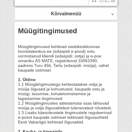
Võrdlus
0/0
Kõrvalmenüü
Müügitingimused
Müügitingimused kehtivad veebikeskkonnas
tooriistakeskus.ee (edaspidi e-pood) ostu
vormistanud kliendi (edaspidi: ostja) ja e-poe
omaniku AS MATE, registrikood 10063390,
aadress Turu 45b, Tartu (edaspidi: müüja), vahel
kaupade ostmisel.
1. Üldine
1.1 Müügitingimustega kehtestatakse ostja ja
müüja õigused ja kohustused, kaupade ostu ja
müügi, tasumise, kohaletoimetamise ja
tagastamise tingimused.
1.2 Müügitingimustes sätestamata osas lähtuvad
müüja ja ostja õigusaktidest tulenevatest nõuetest.
1.3 Lisaks käesolevatele tingimustele reguleerivad
e-poest kaupade ostmisel tekkivaid õigussuhteid
Eesti Vabariigis kehtivad õigusaktid.
2. Kauba- ja hinnainfo