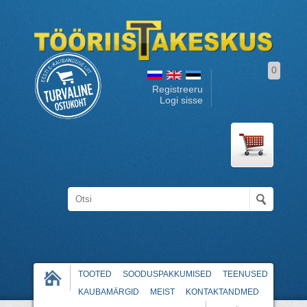
0
Registreeru
Logi sisse
TOOTED
SOODUSPAKKUMISED
TEENUSED
KAUBAMÄRGID
MEIST
KONTAKTANDMED