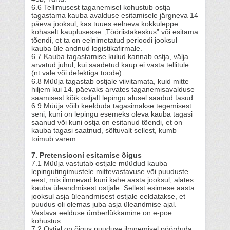
6.6 Tellimusest taganemisel kohustub ostja
tagastama kauba avalduse esitamisele järgneva 14
päeva jooksul, kas tuues eelneva kokkuleppe
kohaselt kauplusesse „Tööriistakeskus” või esitama
tõendi, et ta on eelnimetatud perioodi jooksul
kauba üle andnud logistikafirmale.
6.7 Kauba tagastamise kulud kannab ostja, välja
arvatud juhul, kui saadetud kaup ei vasta tellitule
(nt vale või defektiga toode).
6.8 Müüja tagastab ostjale viivitamata, kuid mitte
hiljem kui 14. päevaks arvates taganemisavalduse
saamisest kõik ostjalt lepingu alusel saadud tasud.
6.9 Müüja võib keelduda tagasimakse tegemisest
seni, kuni on lepingu esemeks oleva kauba tagasi
saanud või kuni ostja on esitanud tõendi, et on
kauba tagasi saatnud, sõltuvalt sellest, kumb
toimub varem.
7. Pretensiooni esitamise õigus
7.1 Müüja vastutab ostjale müüdud kauba
lepingutingimustele mittevastavuse või puuduste
eest, mis ilmnevad kuni kahe aasta jooksul, alates
kauba üleandmisest ostjale. Sellest esimese aasta
jooksul asja üleandmisest ostjale eeldatakse, et
puudus oli olemas juba asja üleandmise ajal.
Vastava eelduse ümberlükkamine on e-poe
kohustus.
7.2 Ostjal on õigus puuduse ilmnemisel pöörduda