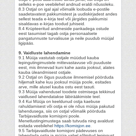
selleks e-poe veebilehel andnud eraldi nõusoleku.
8.3 Ostjal on igal ajal võimalik loobuda e-postile
saadetavatest pakkumistest ja uudiskirjadest andes
sellest teada e-kirja teel või järgides pakkumisi
sisaldavas e-kirjas toodud juhiseid.
8.4 Krüpteeritud andmeside pankadega ostude
eest tasumisel tagab ostja personaalsete
pangatunnuste turvalisuse ja neile puudub müüjal
ligipääs.
9. Vaidluste lahendamine
9.1 Müüja vastutab ostjale müüdud kauba
lepingutingimustele mittevastavuse või puuduste
eest, mis ilmnevad kuni kahe aasta jooksul, alates
kauba üleandmisest ostjale.
9.2 Ostjal on õigus puuduse ilmnemisel pöörduda
hiljemalt kahe kuu jooksul müüja poole, esitades
arve, mille alusel kauba ostu eest tasuti.
9.3 Müüja vahendusel toodete ostmisega tekkinud
vaidlused lahendatakse läbirääkimiste teel.
9.4 Kui Müüja on keeldunud ostja kaebuse
rahuldamisest või ostja ei ole nõus müüja pakutud
lahendusega, siis on ostjal võimalik pöörduda
Tarbijavaidluste komisjoni poole.
Menetlustingimustega saab tutvuda ning avaldust
esitada veebilehel
https://komisjon.ee
.
9.5 Tarbijavaidluste komisjoni pädevuses on
lahendada ostja ja müüja vahel sõlmitud lepingust