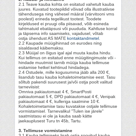
2.1 Teave kauba kohta on esitatud vahetult kauba
juures. Kuvatud tootepildid võivad olla illustratiivse
tähendusega ning vähesel määral (värvitooni vms
poolest) erineda tegelikust tootest. Toodete
kirjeldused ei pruugi olla piisavad, võib esineda
tahtmatuid ebatäpsusi või puududa. Kahtluse korral
ja täpsema info saamiseks, vajadusel, võtab
ostja ühendust AS MATE
kontaktandmetel
.
2.2 Kaupade müügihinnad on eurodes ning
sisaldavad käibemaksu.
2.3 Müüjal on õigus igal ajal muuta kauba hindu.
Kui tellimus on esitatud enne müügitingimuste või -
hindade muutmist tarnib müüja kauba tellimuse
esitamise hetkel kehtinud hindadega.
2.4 Ostudele, mille kogusumma jääb alla 200 €,
lisandub tasu kauba kohaletoimetamise eest. Tasu
sõltub pakendi suurusest ja/või ostja poolt valitud
tarneviisist:
Omniva pakiautomaat 4 €, SmartPosti
pakiautomaat 5 €, DPD pakiautomaat 4 €, Venipak
pakiautomaat 4 €, kulleriga saatmine 10 €.
Kohaletoimetamise tasu kuvatakse ostjale tellimuse
vormistamisel. Tarnevalikul "Tulen ise järele"
saatmistasu ei ole ja kauba saab kätte
jaekauplusest Turu tn 45b, Tartu.
3. Tellimuse vormistamine
3.1 Kauba tellimiseks lisab ostja soovitud kauba