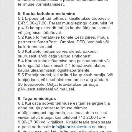
tellimuse vormistamisest.
5. Kauba kohaletoimetamine
5.1 E-poes tehtud tellimusi käsitletakse tööpäeviti
E-R 9.00-17.00. Pärast müügilepingu jõustumist (vt
p 4.1) komplekteerib müüja kauba üldjuhul samal
või järgmisel tööpäeval.
5.2 Kaup toimetatakse kohale Eesti piires, müüja
partnerite SmartPosti, Omniva, DPD, Venipak või
kullerteenuste abil.
5.3 Kohaletoimetamise viis oleneb pakendi
suurusest ja/või ostja valitud sihtkohast.
5.4 Kauba kohalejõudmise aeg pakiautomaati või
kulleriga jääb keskmiselt 2-4 tööpäevale alates
kauba üleandmisest logistikapartnerile.
5.5 Erandjuhtudel, kui tellitud kaup asub tarnija (või
tootja) laos, võib kohaletoimetamise aeg jääda 5-
30 tööpäevale. Ostjat teavitatakse tarneaja
pikkusest esimesel võimalusel.
6.
Taganemisõigus
6.1 Kui ostja soovib tellimuse esitamise järgselt ja
enne müüja poolset tellimuse täitmist
müügilepingust taganeda, siis teavitab ta sellest
viivitamatult müüjat kas telefonil 740 2100 (E-R
9.00-17.00) või kirjalikult. Kirjalik teade tuleb saata
e-posti aadressile
info@tooriistakeskus.ee
ning
teate sisusse märkida tellimuse esitamise kuupäev,