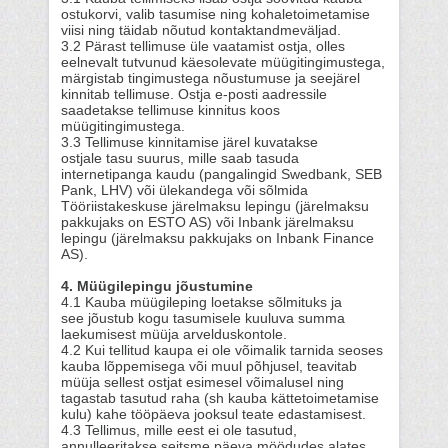
ostukorvi, valib tasumise ning kohaletoimetamise
viisi ning täidab nõutud kontaktandmeväljad.
3.2 Pärast tellimuse üle vaatamist ostja, olles
eelnevalt tutvunud käesolevate müügitingimustega,
märgistab tingimustega nõustumuse ja seejärel
kinnitab tellimuse. Ostja e-posti aadressile
saadetakse tellimuse kinnitus koos
müügitingimustega.
3.3 Tellimuse kinnitamise järel kuvatakse
ostjale tasu suurus, mille saab tasuda
internetipanga kaudu (pangalingid Swedbank, SEB
Pank, LHV) või ülekandega või sõlmida
Tööriistakeskuse järelmaksu lepingu (järelmaksu
pakkujaks on ESTO AS) või Inbank järelmaksu
lepingu (järelmaksu pakkujaks on Inbank Finance
AS).
4. Müügilepingu jõustumine
4.1 Kauba müügileping loetakse sõlmituks ja
see jõustub kogu tasumisele kuuluva summa
laekumisest müüja arvelduskontole.
4.2 Kui tellitud kaupa ei ole võimalik tarnida seoses
kauba lõppemisega või muul põhjusel, teavitab
müüja sellest ostjat esimesel võimalusel ning
tagastab tasutud raha (sh kauba kättetoimetamise
kulu) kahe tööpäeva jooksul teate edastamisest.
4.3 Tellimus, mille eest ei ole tasutud,
annulleeritakse seitsme päeva möödudes alates