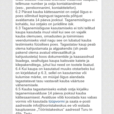
tellimuse number ja ostja kontaktandmed
(ees-, perekonnanimi, kontakttelefon).
6.2 Pärast kauba kättesaamist on ostjal õigus e-
poes sõlmitud lepingust taganeda põhjust
avaldamata 14 päeva jooksul. Taganemisõigus ei
kohaldu, kui ostjaks on juriidiline isik.
6.3 Taganemisõiguse kasutamiseks ei tohi tellitud
kaupa kasutada muul viisil kui see on vajalik
kauba olemuses, omadustes ja toimimises
veendumiseks viisil nagu see on lubatud kauba
testimiseks füüsilises poes. Tagastatav kaup peab
olema kahjustamata ja algpakendis
(sh peab
pakend olema avatud ettevaatlikult ja
kahjustusteta) koos dokumentide ja kaasasolnud
lisadega, sealhulgas kaupa kaitsvate katete ja
kilepakenditega, juhul kui need on tootele lisatud.
6.4 Kui kaupa on kasutatud muuks otstarbeks kui
on kirjeldatud p 6.3, sellel on kasutamise või
kulumise märke, on müüjal õigus alandada
tagastatavat tasu vastavalt kauba väärtuse
vähenemisele.
6.5 Kauba tagastamiseks esitab ostja kirjaliku
taganemisavalduse 14 päeva jooksul kauba
kättesaamisest. Avalduse võib koostada kas vabas
vormis või kasutada
tüüpvormi
ja saata e-posti
aadressile
info@tooriistakeskus.ee või esitada
kauplusesse „Tööriistakeskus“ aadressil Turu tn
45b, Tartu.