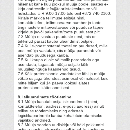
hiljemalt kahe kuu jooksul müüja poole, saates e-
kirja aadressile
info@tooriistakeskus.ee või
helistades E-R 9.00-17.00 telefonil +372 740 2100.
Kirjale märkida tellimuse esitaja nimi,
kontakttelefon, tellimuse/arve number ja toote
tingimustele mittevastavuse või puuduse täpne
kirjeldus ja/või pakendist/toote puudusest pilt.
7.3 Müüja ei vastuta puuduste eest, mis on
tekkinud pärast kauba üleandmist ostjale.
7.4 Kui e-poest ostetud tootel on puudused, mille
eest müüja vastutab, siis müüja parandab või
asendab puudusega kauba.
7.5 Kui kaupa ei ole võimalik parandada ega
asendada, tagastab müüja ostjale kõik
müügilepinguga kaasnenud tasud.
7.6 Kõik pretensioonid vaadatakse läbi ja müüja
võtab ostjaga ühendust esimesel võimalusel, kuid
mitte hiljem kui 14 päeva jooksul alates
pretensiooni kättesaamisest.
8. Isikuandmete töötlemine
8.1 Müüja kasutab ostja isikuandmeid (nimi,
kontakttelefon, aadress, e-posti aadress) ainult
tellimuse töötlemiseks ning edastab
logistikapartnerile kauba kohaletoimetamiseks
vajalikud andmed.
8.2 Müüja saadab uudiskirju või häid pakkumisi
ostja e-posti aadressile ainult juhul, kui ostja on