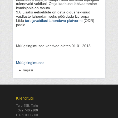
tulenevaid vaidlusi. Ostja kaebuse läbivaatamine
komisjonis on tasuta.
9.6 Lisaks eelöeldule on ostja õigus tekkinud
vaidluste lahendamiseks pöörduda Euroopa
Liidu
tarbijavaidlusi lahendava platvormi
(ODR)
poole.
Müügitingimused kehtivad alates 01.01.2018
Müügitingimused
Tagasi
Klienditugi
Turu 45B, Tartu
+372 740 2100
E-R 9.00-17.00