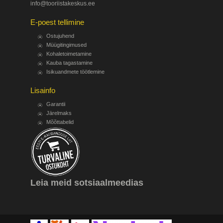
info@tooriistakeskus.ee
E-poest tellimine
Ostujuhend
Müügitingimused
Kohaletoimetamine
Kauba tagastamine
Isikuandmete töötlemine
Lisainfo
Garantii
Järelmaks
Mõõttabelid
Leia meid sotsiaalmeedias