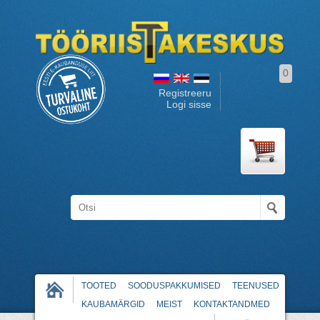
0
Registreeru
Logi sisse
TOOTED
SOODUSPAKKUMISED
TEENUSED
KAUBAMÄRGID
MEIST
KONTAKTANDMED