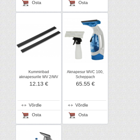
Osta
Osta
Kummiribad
Aknapesur WVC 100,
aknapesurile WV 2/WV
Scheppach
5, 280 mm, Kärcher
12.13 €
65.55 €
Võrdle
Võrdle
Osta
Osta