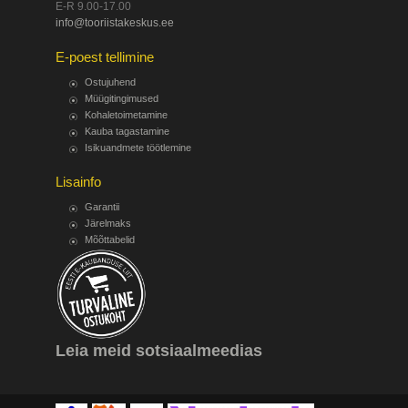
E-R 9.00-17.00
info@tooriistakeskus.ee
E-poest tellimine
Ostujuhend
Müügitingimused
Kohaletoimetamine
Kauba tagastamine
Isikuandmete töötlemine
Lisainfo
Garantii
Järelmaks
Mõõttabelid
Leia meid sotsiaalmeedias