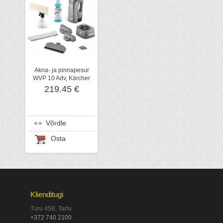
Akna- ja pinnapesur
WVP 10 Adv, Kärcher
219.45 €
Võrdle
Osta
Klienditugi
Turu 45B, Tartu
+372 740 2100