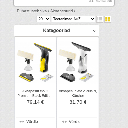
Võrdlus
0/0
Puhastustehnika /
Aknapesurid /
Kategooriad
Aknapesur WV 2
Aknapesur WV 2 Plus N,
Premium Black Edition,
Kärcher
Kärcher
79.14 €
81.70 €
Võrdle
Võrdle