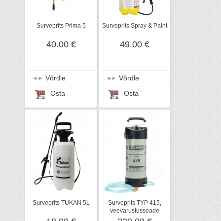
Surveprits Prima 5
Surveprits Spray & Paint
40.00 €
49.00 €
Võrdle
Võrdle
Osta
Osta
Surveprits TUKAN 5L
Surveprits TYP 415,
veevarustusseade