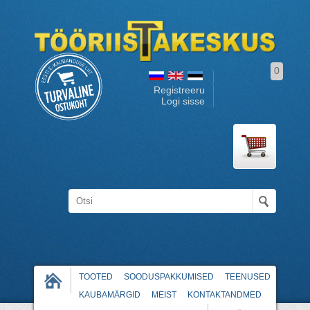
0
Registreeru
Logi sisse
TOOTED
SOODUSPAKKUMISED
TEENUSED
KAUBAMÄRGID
MEIST
KONTAKTANDMED