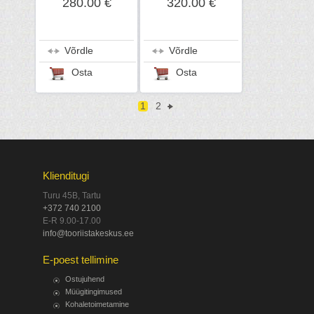
280.00 €
320.00 €
Võrdle
Võrdle
Osta
Osta
1
2
Klienditugi
Turu 45B, Tartu
+372 740 2100
E-R 9.00-17.00
info@tooriistakeskus.ee
E-poest tellimine
Ostujuhend
Müügitingimused
Kohaletoimetamine