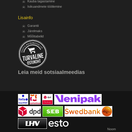
Kauba tagastamine
Isikuandmete töötlemine
Lisainfo
Garantii
Järelmaks
Mõõttabelid
Leia meid sotsiaalmeedias
Noom