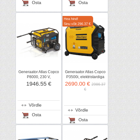
Osta
Osta
Hea hind!
Sinu võit 296.37 €
Generaator Atlas Copco
Generaator Atlas Copco
P8000, 230 V,
P3500i, elektristardiga
elektristardiga
1946.55 €
2690.00 €
2986.37
€
Võrdle
Võrdle
Osta
Osta