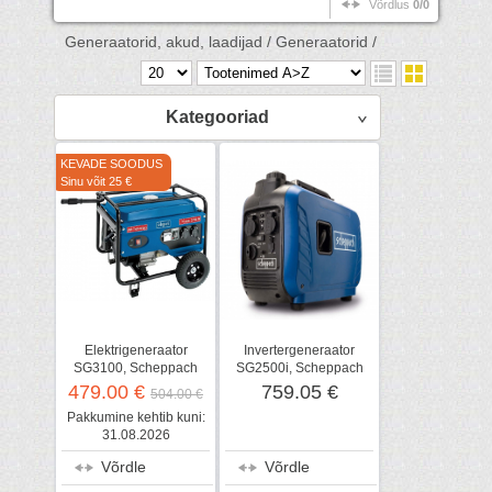
Võrdlus
0/0
Generaatorid, akud, laadijad /
Generaatorid /
Kategooriad
KEVADE SOODUS
Sinu võit 25 €
Elektrigeneraator
Invertergeneraator
SG3100, Scheppach
SG2500i, Scheppach
479.00 €
759.05 €
504.00 €
Pakkumine kehtib kuni:
31.08.2026
Võrdle
Võrdle