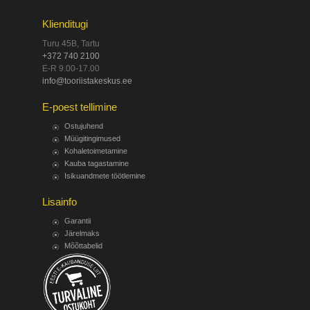
Klienditugi
Turu 45B, Tartu
+372 740 2100
E-R 9.00-17.00
info@tooriistakeskus.ee
E-poest tellimine
Ostujuhend
Müügitingimused
Kohaletoimetamine
Kauba tagastamine
Isikuandmete töötlemine
Lisainfo
Garantii
Järelmaks
Mõõttabelid