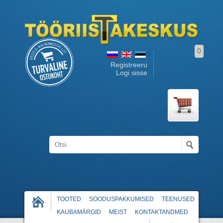
0
Registreeru
Logi sisse
TOOTED
SOODUSPAKKUMISED
TEENUSED
KAUBAMÄRGID
MEIST
KONTAKTANDMED