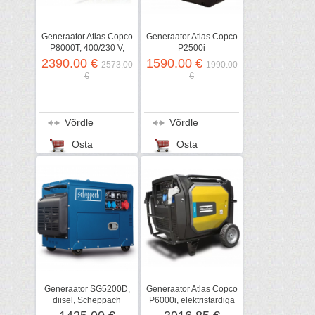
Generaator Atlas Copco
Generaator Atlas Copco
P8000T, 400/230 V,
P2500i
elektristardiga
2390.00 €
1590.00 €
2573.00
1990.00
€
€
Võrdle
Võrdle
Osta
Osta
Generaator SG5200D,
Generaator Atlas Copco
diisel, Scheppach
P6000i, elektristardiga