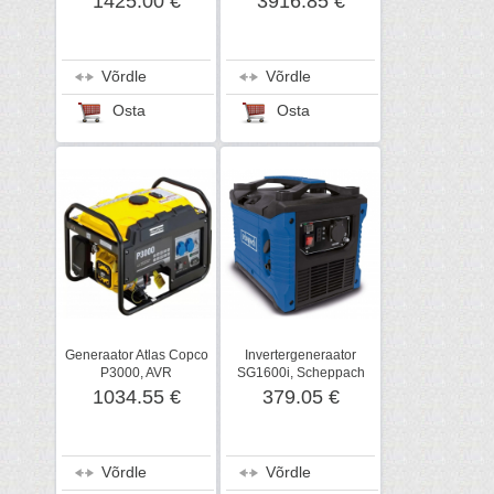
1425.00 €
3916.85 €
Võrdle
Võrdle
Osta
Osta
Generaator Atlas Copco
Invertergeneraator
P3000, AVR
SG1600i, Scheppach
1034.55 €
379.05 €
Võrdle
Võrdle