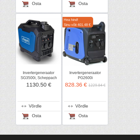
Osta
Osta
Hea hind!
Sinu võit 401.48 €
Invertergeneraator
Invertergeneraator
SG3500i, Scheppach
PG2600i
1130.50 €
828.36 €
1229.84 €
Võrdle
Võrdle
Osta
Osta