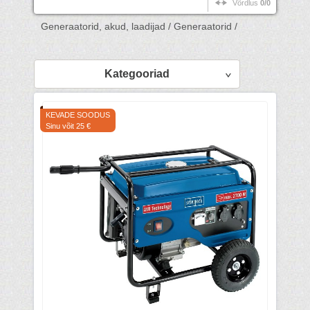
Võrdlus
0/0
Generaatorid, akud, laadijad /
Generaatorid /
Kategooriad
KEVADE SOODUS
Sinu võit 25 €