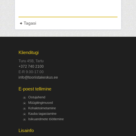
Tagasi
Klienditugi
Turu 45B, Tartu
+372 740 2100
E-R 9.00-17.00
info@tooriistakeskus.ee
E-poest tellimine
Ostujuhend
Müügitingimused
Kohaletoimetamine
Kauba tagastamine
Isikuandmete töötlemine
Lisainfo