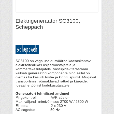
Elektrigeneraator SG3100,
Scheppach
SG3100 on väga usaldusväärne kaasaskantav
elektritoiteallikas asjaarmastajatele ja
kommertskasutajatele. Vastupidav terasraam
kaitseb generaatori komponente ning sellel on
olemas ka kasulik tõste- ja kinnituspunkt. Mugavat
transportimist võimaldavad rattad ja käepide.
Ideaalne tööriist kodukasutajatele.
Generaatori tehnilised andmed
Pingekontroll AVR-süstem
Max. väljund- /nimivõimsus 2700 W / 2500 W
El. pesa 2 x 230 V
AC sagedus 50 Hz