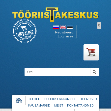
0
Registreeru
Logi sisse
TOOTED
SOODUSPAKKUMISED
TEENUSED
KAUBAMÄRGID
MEIST
KONTAKTANDMED