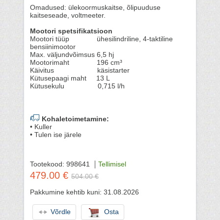
Omadused: ülekoormuskaitse, õlipuuduse
kaitseseade, voltmeeter.
Mootori spetsifikatsioon
Mootori tüüp ühesilindriline, 4-taktiline
bensiinimootor
Max. väljundvõimsus 6,5 hj
Mootorimaht 196 cm³
Käivitus käsistarter
Kütusepaagi maht 13 L
Kütusekulu 0,715 l/h
Kohaletoimetamine:
• Kuller
• Tulen ise järele
Tootekood: 998641
Tellimisel
479.00 €
504.00 €
Pakkumine kehtib kuni: 31.08.2026
Võrdle
Osta