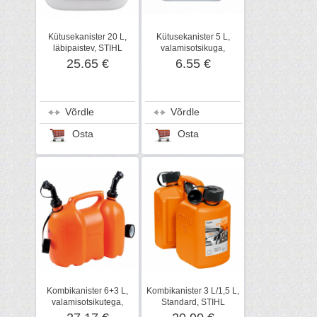
Kütusekanister 20 L,
Kütusekanister 5 L,
läbipaistev, STIHL
valamisotsikuga,
Ratioparts
25.65 €
6.55 €
Võrdle
Võrdle
Osta
Osta
Kombikanister 6+3 L,
Kombikanister 3 L/1,5 L,
valamisotsikutega,
Standard, STIHL
oranž, Ratioparts