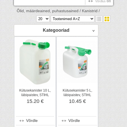
Võrdlus
0/0
Õlid, määrdeained, puhastusained /
Kanistrid /
Kategooriad
Kütusekanister 10 L,
Kütusekanister 5 L,
läbipaistev, STIHL
läbipaistev, STIHL
15.20 €
10.45 €
Võrdle
Võrdle