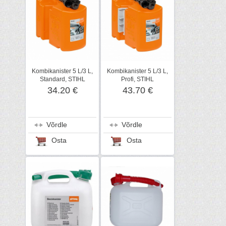
Kombikanister 5 L/3 L,
Kombikanister 5 L/3 L,
Standard, STIHL
Profi, STIHL
34.20 €
43.70 €
Võrdle
Võrdle
Osta
Osta