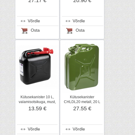
27.17 €
20.90 €
Võrdle
Võrdle
Osta
Osta
Kütusekanister 10 L,
Kütusekanister
valamisotsikuga, must,
CHLDL20 metall, 20 L
Ratioparts
13.59 €
27.55 €
Võrdle
Võrdle