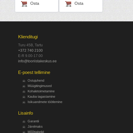
Osta
Osta
Klienditugi
Turu 45B, Tartu
+372 740 2100
E-R 9.00-17.00
info@tooriistakeskus.ee
E-poest tellimine
Ostujuhend
Müügitingimused
Kohaletoimetamine
Kauba tagastamine
Isikuandmete töötlemine
Lisainfo
Garantii
Järelmaks
Mõõttabelid