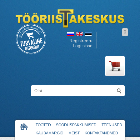
0
Registreeru
Logi sisse
TOOTED
SOODUSPAKKUMISED
TEENUSED
KAUBAMÄRGID
MEIST
KONTAKTANDMED