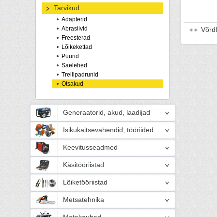
Tarvikud
Adapterid
Abrasiivid
Võrd
Freesterad
Lõikekettad
Puurid
Saelehed
Trellipadrunid
Otsakud
Generaatorid, akud, laadijad
Isikukaitsevahendid, tööriided
Keevitusseadmed
Käsitööriistad
Lõiketööriistad
Metsatehnika