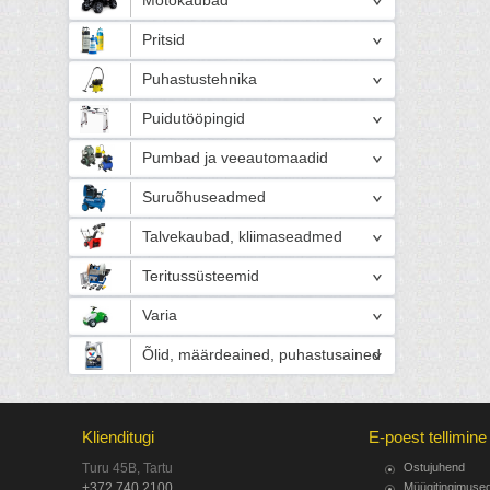
Motokaubad
Pritsid
Puhastustehnika
Puidutööpingid
Pumbad ja veeautomaadid
Suruõhuseadmed
Talvekaubad, kliimaseadmed
Teritussüsteemid
Varia
Õlid, määrdeained, puhastusained
Klienditugi
E-poest tellimine
Turu 45B, Tartu
Ostujuhend
+372 740 2100
Müügitingimuse