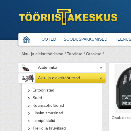
TOOTED
SOODUSPAKKUMISED
TEENU
Aku- ja elektritööriistad /
Tarvikud /
Otsakud /
Aiatehnika
Aku- ja elektritööriistad
Eritööriistad
Saed
Kuumaõhuföönid
Lihvimismasinad
Otsakute ko
Liimipüstolid
Trellid ja kruvitsad