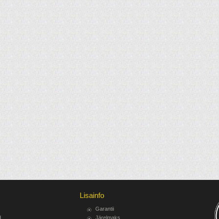
Lisainfo
Garantii
d
Järelmaks