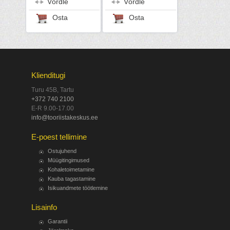
Võrdle
Võrdle
Osta
Osta
Klienditugi
Turu 45B, Tartu
+372 740 2100
E-R 9.00-17.00
info@tooriistakeskus.ee
E-poest tellimine
Ostujuhend
Müügitingimused
Kohaletoimetamine
Kauba tagastamine
Isikuandmete töötlemine
Lisainfo
Garantii