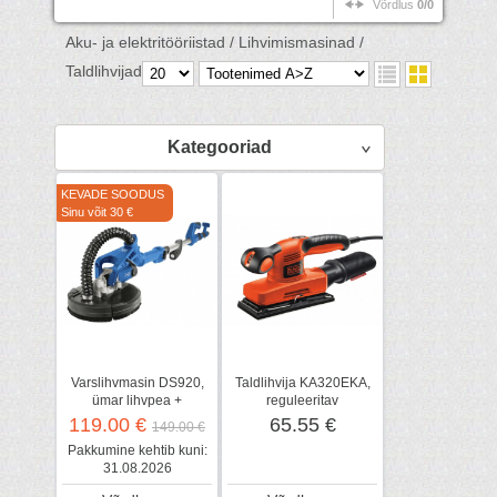
Võrdlus
0/0
Aku- ja elektritööriistad /
Lihvimismasinad /
Taldlihvijad /
Kategooriad
KEVADE SOODUS
Sinu võit 30 €
Varslihvmasin DS920,
Taldlihvija KA320EKA,
ümar lihvpea +
reguleeritav
lihvpaberid, Scheppach
119.00 €
65.55 €
149.00 €
Pakkumine kehtib kuni:
31.08.2026