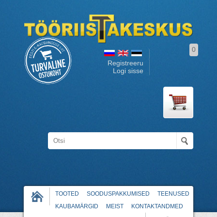
0
Registreeru
Logi sisse
TOOTED
SOODUSPAKKUMISED
TEENUSED
KAUBAMÄRGID
MEIST
KONTAKTANDMED