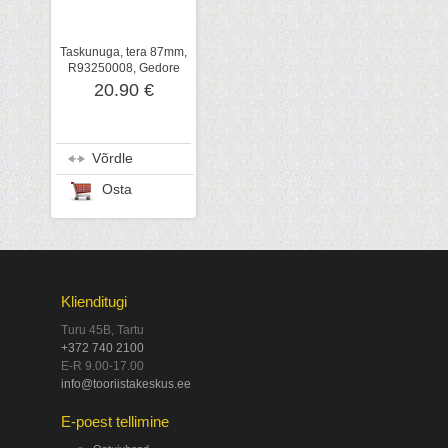
Taskunuga, tera 87mm,
R93250008, Gedore
20.90 €
Võrdle
Osta
Klienditugi
Turu 45B, Tartu
+372 740 2100
E-R 9.00-17.00
info@tooriistakeskus.ee
E-poest tellimine