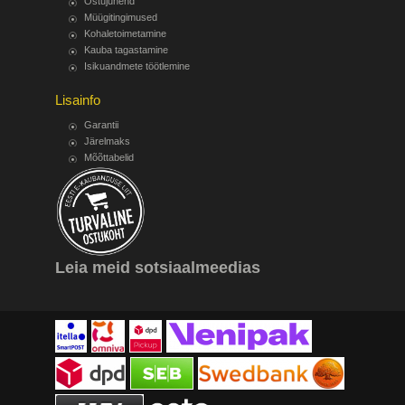
Ostujuhend
Müügitingimused
Kohaletoimetamine
Kauba tagastamine
Isikuandmete töötlemine
Lisainfo
Garantii
Järelmaks
Mõõttabelid
Leia meid sotsiaalmeedias