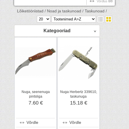
Võrdlus
0/0
Lõiketööriistad /
Noad ja taskunoad /
Taskunoad /
Kategooriad
Nuga, seenenuga
Nuga Herbertz 339610,
pintsliga
taskunuga
7.60 €
15.18 €
Võrdle
Võrdle