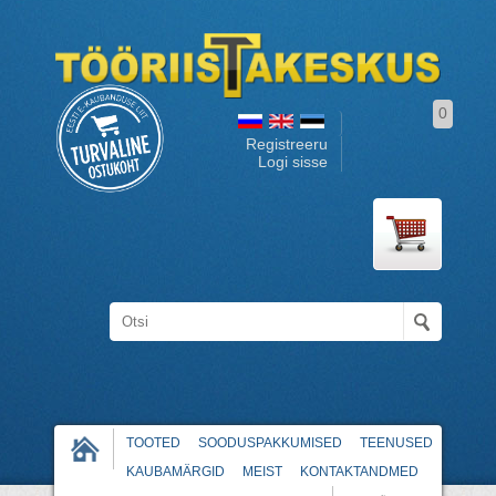
0
Registreeru
Logi sisse
TOOTED
SOODUSPAKKUMISED
TEENUSED
KAUBAMÄRGID
MEIST
KONTAKTANDMED