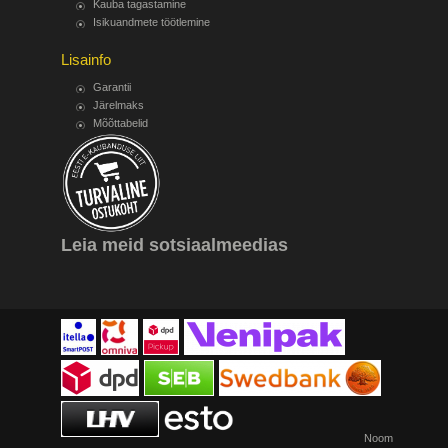
Kauba tagastamine
Isikuandmete töötlemine
Lisainfo
Garantii
Järelmaks
Mõõttabelid
Leia meid sotsiaalmeedias
Noom