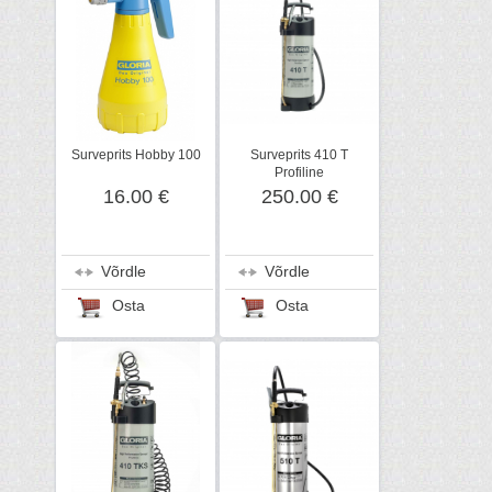
Surveprits Hobby 100
Surveprits 410 T
Profiline
16.00 €
250.00 €
Võrdle
Võrdle
Osta
Osta