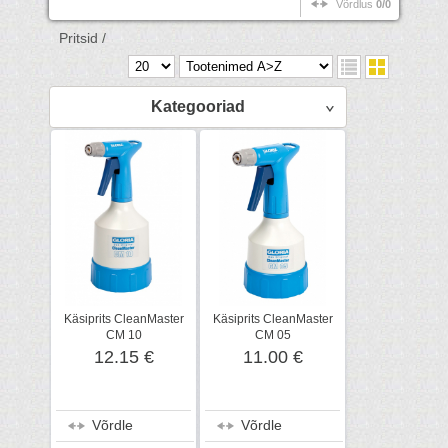
Võrdlus
0/0
Pritsid /
Kategooriad
Käsiprits CleanMaster
Käsiprits CleanMaster
CM 10
CM 05
12.15 €
11.00 €
Võrdle
Võrdle