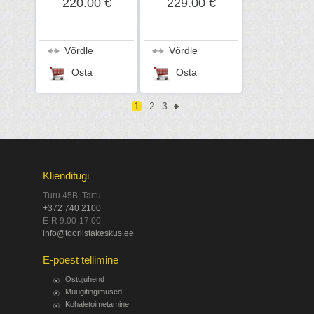
220.00 €
229.00 €
Võrdle
Võrdle
Osta
Osta
1
2
3
Klienditugi
Turu 45B, Tartu
+372 740 2100
E-R 9.00-17.00
info@tooriistakeskus.ee
E-poest tellimine
Ostujuhend
Müügitingimused
Kohaletoimetamine