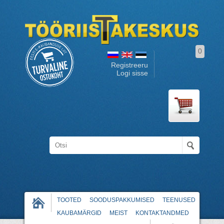
0
Registreeru
Logi sisse
TOOTED
SOODUSPAKKUMISED
TEENUSED
KAUBAMÄRGID
MEIST
KONTAKTANDMED