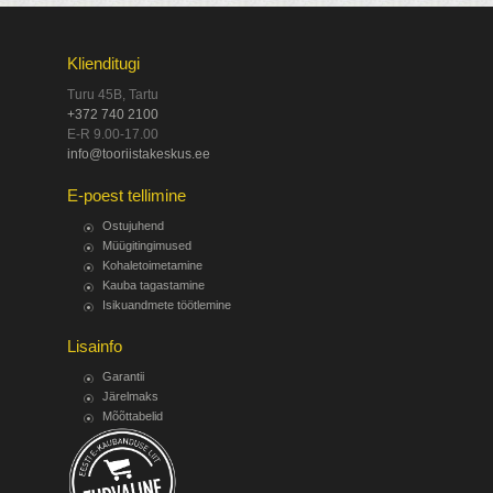
Klienditugi
Turu 45B, Tartu
+372 740 2100
E-R 9.00-17.00
info@tooriistakeskus.ee
E-poest tellimine
Ostujuhend
Müügitingimused
Kohaletoimetamine
Kauba tagastamine
Isikuandmete töötlemine
Lisainfo
Garantii
Järelmaks
Mõõttabelid