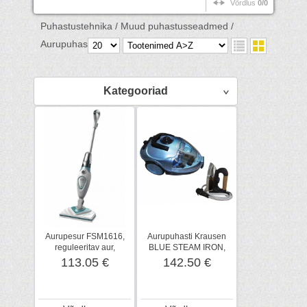
Võrdlus
0/0
Puhastustehnika /
Muud puhastusseadmed /
Aurupuhastid /
Kategooriad
Aurupesur FSM1616,
Aurupuhasti Krausen
reguleeritav aur,
BLUE STEAM IRON,
Black+Decker
triikrauaga
113.05 €
142.50 €