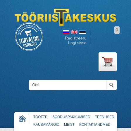
0
Registreeru
Logi sisse
TOOTED
SOODUSPAKKUMISED
TEENUSED
KAUBAMÄRGID
MEIST
KONTAKTANDMED