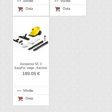
Võrdle
Võrdle
Osta
Osta
Aurupesur SC 3
EasyFix, valge , Kärcher
189.05 €
Võrdle
Osta