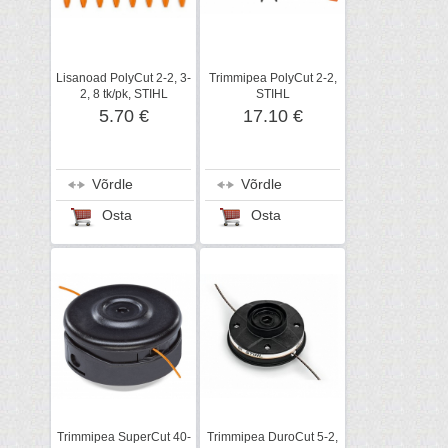
Lisanoad PolyCut 2-2, 3-
Trimmipea PolyCut 2-2,
2, 8 tk/pk, STIHL
STIHL
5.70 €
17.10 €
Võrdle
Võrdle
Osta
Osta
Trimmipea SuperCut 40-
Trimmipea DuroCut 5-2,