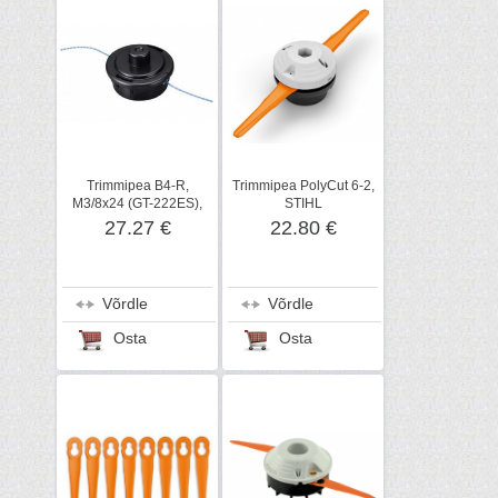
Trimmipea B4-R,
Trimmipea PolyCut 6-2,
M3/8x24 (GT-222ES),
STIHL
ECHO
27.27 €
22.80 €
Võrdle
Võrdle
Osta
Osta