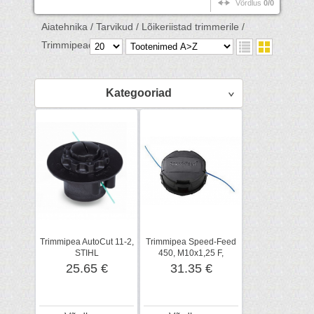
Võrdlus
0/0
Aiatehnika /
Tarvikud /
Lõikeriistad trimmerile /
Trimmipead /
Kategooriad
Trimmipea AutoCut 11-2,
Trimmipea Speed-Feed
STIHL
450, M10x1,25 F,
SHINDAIWA
25.65 €
31.35 €