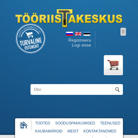
0
Registreeru
Logi sisse
TOOTED
SOODUSPAKKUMISED
TEENUSED
KAUBAMÄRGID
MEIST
KONTAKTANDMED