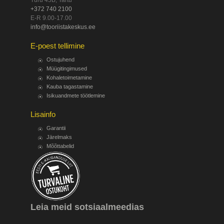
Turu 45B, Tartu
+372 740 2100
E-R 9.00-17.00
info@tooriistakeskus.ee
E-poest tellimine
Ostujuhend
Müügitingimused
Kohaletoimetamine
Kauba tagastamine
Isikuandmete töötlemine
Lisainfo
Garantii
Järelmaks
Mõõttabelid
Leia meid sotsiaalmeedias