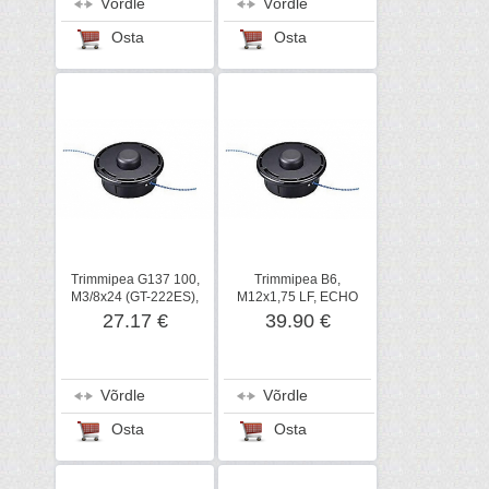
Võrdle
Võrdle
Osta
Osta
Trimmipea G137 100,
Trimmipea B6,
M3/8x24 (GT-222ES),
M12x1,75 LF, ECHO
ECHO
27.17 €
39.90 €
Võrdle
Võrdle
Osta
Osta