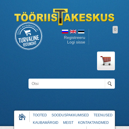
0
Registreeru
Logi sisse
TOOTED
SOODUSPAKKUMISED
TEENUSED
KAUBAMÄRGID
MEIST
KONTAKTANDMED