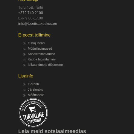
Turu 45B, Tartu
+372 740 2100
E-R 9.00-17.00
info@tooriistakeskus.ee
E-poest tellimine
Ostujuhend
Müügitingimused
Kohaletoimetamine
Kauba tagastamine
Isikuandmete töötlemine
Lisainfo
Garantii
Järelmaks
Mõõttabelid
Leia meid sotsiaalmeedias