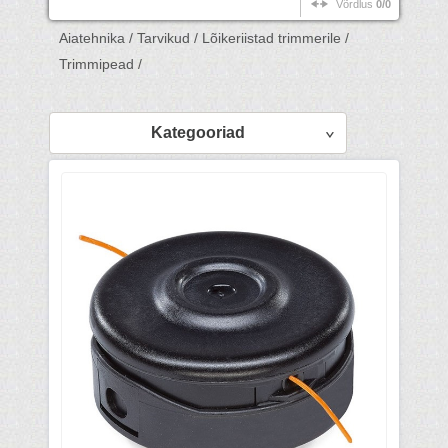
Võrdlus
0/0
Aiatehnika /
Tarvikud /
Lõikeriistad trimmerile /
Trimmipead /
Kategooriad