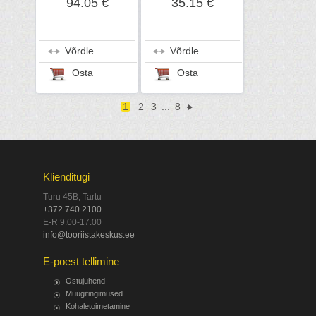
94.05 €
35.15 €
Võrdle
Võrdle
Osta
Osta
1
2
3
...
8
Klienditugi
Turu 45B, Tartu
+372 740 2100
E-R 9.00-17.00
info@tooriistakeskus.ee
E-poest tellimine
Ostujuhend
Müügitingimused
Kohaletoimetamine