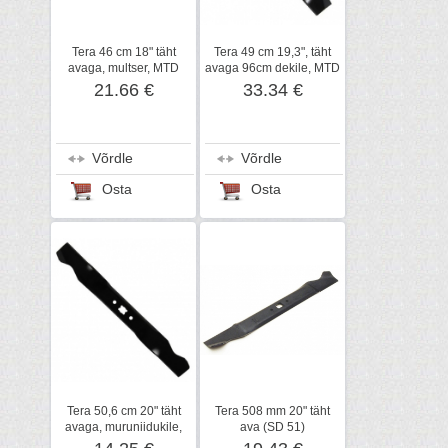
Tera 46 cm 18" täht
Tera 49 cm 19,3", täht
avaga, multser, MTD
avaga 96cm dekile, MTD
21.66 €
33.34 €
Võrdle
Võrdle
Osta
Osta
Tera 50,6 cm 20" täht
Tera 508 mm 20" täht
avaga, muruniidukile,
ava (SD 51)
MTD