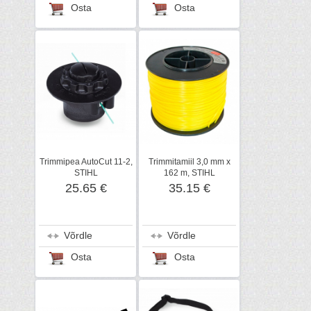
Osta
Osta
Trimmipea AutoCut 11-2,
Trimmitamiil 3,0 mm x
STIHL
162 m, STIHL
25.65 €
35.15 €
Võrdle
Võrdle
Osta
Osta