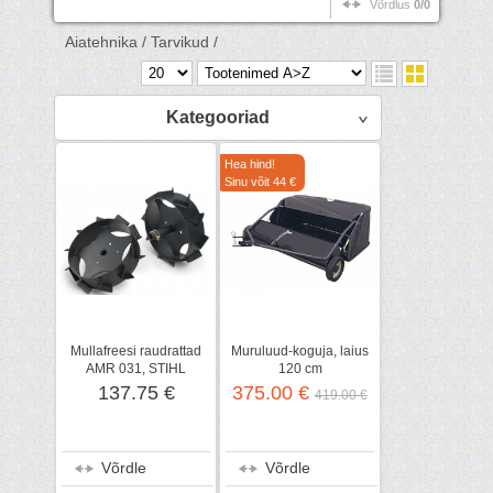
Võrdlus
0/0
Aiatehnika /
Tarvikud /
Kategooriad
Hea hind!
Sinu võit 44 €
Mullafreesi raudrattad
Muruluud-koguja, laius
AMR 031, STIHL
120 cm
137.75 €
375.00 €
419.00 €
Võrdle
Võrdle