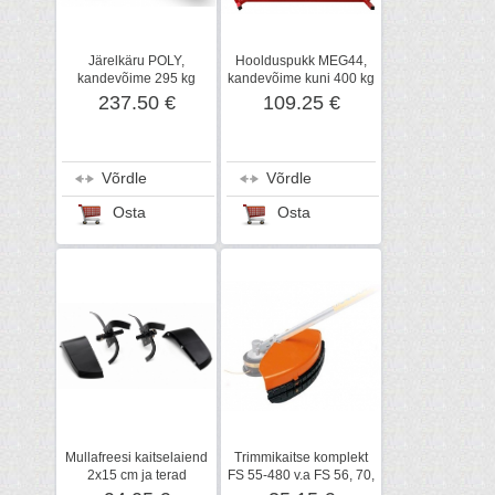
Järelkäru POLY,
Hoolduspukk MEG44,
kandevõime 295 kg
kandevõime kuni 400 kg
237.50 €
109.25 €
Võrdle
Võrdle
Osta
Osta
Mullafreesi kaitselaiend
Trimmikaitse komplekt
2x15 cm ja terad
FS 55-480 v.a FS 56, 70,
AHV600, STIHL
STIHL