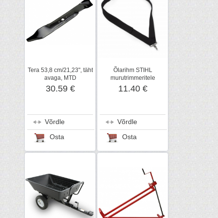
Tera 53,8 cm/21,23", täht
Õlarihm STIHL
avaga, MTD
murutrimmeritele
30.59 €
11.40 €
Võrdle
Võrdle
Osta
Osta