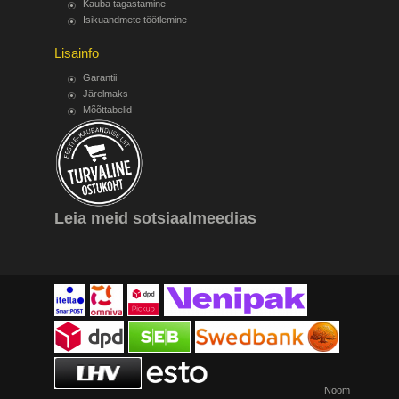
Kauba tagastamine
Isikuandmete töötlemine
Lisainfo
Garantii
Järelmaks
Mõõttabelid
Leia meid sotsiaalmeedias
Noom