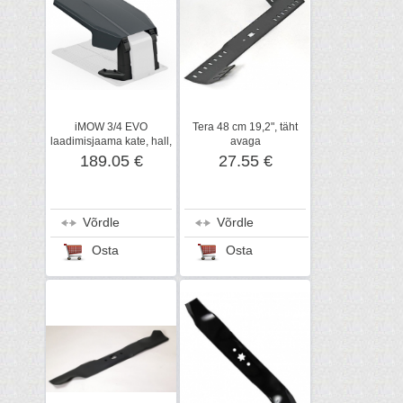
iMOW 3/4 EVO
Tera 48 cm 19,2", täht
laadimisjaama kate, hall,
avaga
STIHL
189.05 €
27.55 €
Võrdle
Võrdle
Osta
Osta