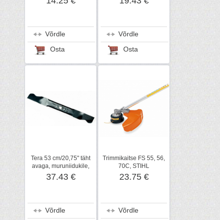
14.25 €
19.43 €
Võrdle
Võrdle
Osta
Osta
Tera 53 cm/20,75" täht
Trimmikaitse FS 55, 56,
avaga, muruniidukile,
70C, STIHL
MTD
37.43 €
23.75 €
Võrdle
Võrdle