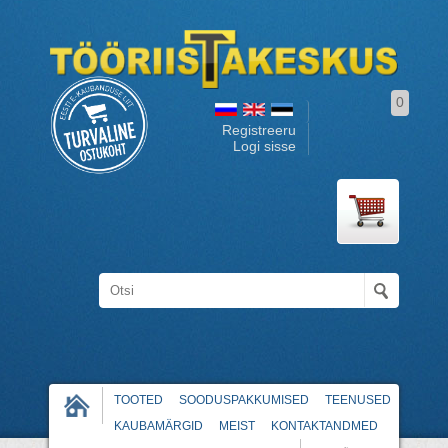
0
Registreeru
Logi sisse
TOOTED
SOODUSPAKKUMISED
TEENUSED
KAUBAMÄRGID
MEIST
KONTAKTANDMED