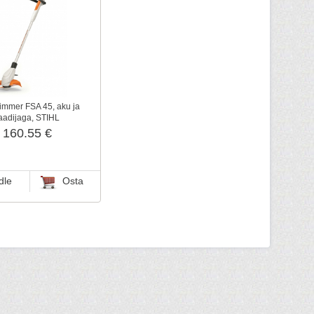
immer FSA 45, aku ja
aadijaga, STIHL
160.55 €
dle
Osta