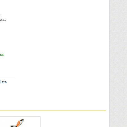
:
aat
os
Osta