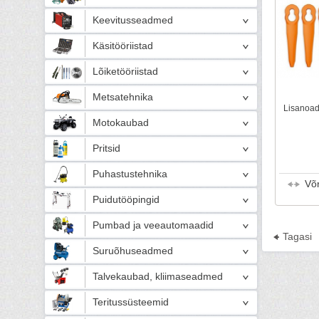
Keevitusseadmed
Käsitööriistad
Lõiketööriistad
Metsatehnika
Lisanoad 
Motokaubad
Pritsid
Puhastustehnika
Võ
Puidutööpingid
Pumbad ja veeautomaadid
Tagasi
Suruõhuseadmed
Talvekaubad, kliimaseadmed
Teritussüsteemid