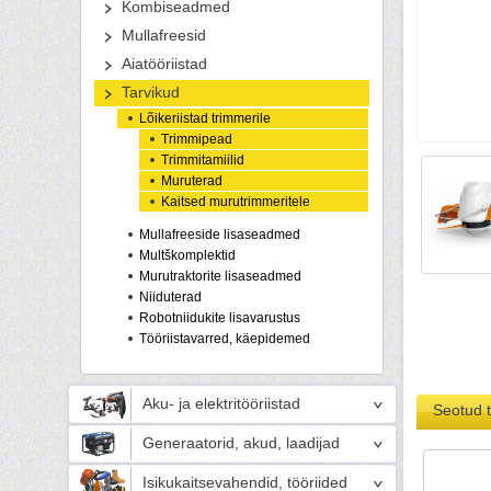
Kombiseadmed
Mullafreesid
Aiatööriistad
Tarvikud
Lõikeriistad trimmerile
Trimmipead
Trimmitamiilid
Muruterad
Kaitsed murutrimmeritele
Mullafreeside lisaseadmed
Multškomplektid
Murutraktorite lisaseadmed
Niiduterad
Robotniidukite lisavarustus
Tööriistavarred, käepidemed
Aku- ja elektritööriistad
Seotud 
Generaatorid, akud, laadijad
Isikukaitsevahendid, tööriided