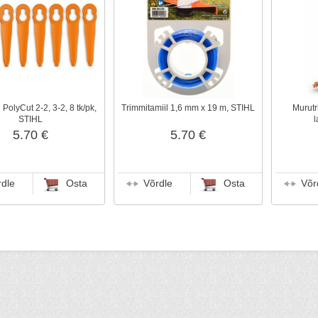
PolyCut 2-2, 3-2, 8 tk/pk,
Trimmitamiil 1,6 mm x 19 m, STIHL
Murutr
STIHL
l
5.70 €
5.70 €
rdle
Osta
Võrdle
Osta
Võr