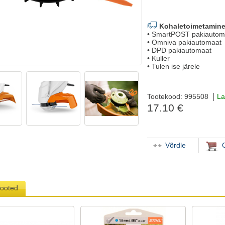
Kohaletoimetamine
• SmartPOST pakiautom
• Omniva pakiautomaat
• DPD pakiautomaat
• Kuller
• Tulen ise järele
Tootekood: 995508
La
17.10 €
Võrdle
tooted