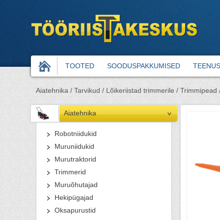
TOOTED
SOODUSPAKKUMISED
TEENU
Aiatehnika /
Tarvikud /
Lõikeriistad trimmerile /
Trimmipead 
Aiatehnika
Robotniidukid
Muruniidukid
Murutraktorid
Trimmerid
Muruõhutajad
Hekipügajad
Oksapurustid