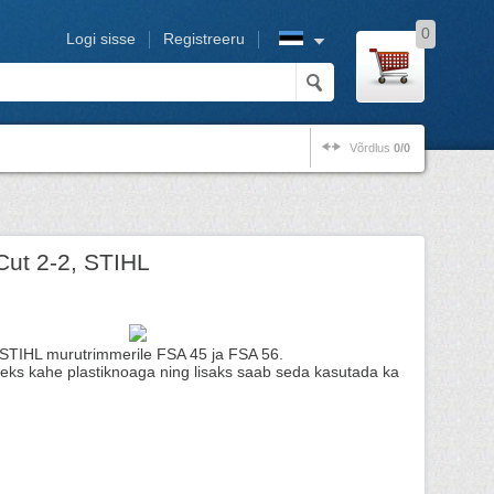
0
Logi sisse
Registreeru
Võrdlus
0/0
Cut 2-2, STIHL
 STIHL murutrimmerile FSA 45 ja FSA 56.
ks kahe plastiknoaga ning lisaks saab seda kasutada ka