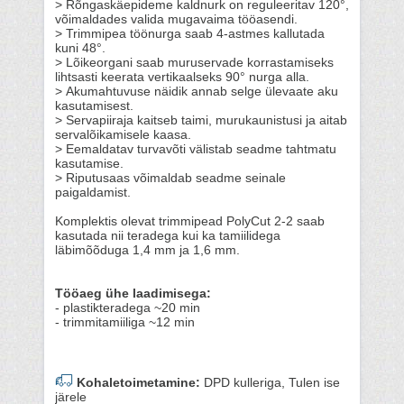
> Rõngaskäepideme kaldnurk on reguleeritav 120°,
võimaldades valida mugavaima tööasendi.
> Trimmipea töönurga saab 4-astmes kallutada
kuni 48°.
> Lõikeorgani saab muruservade korrastamiseks
lihtsasti keerata vertikaalseks 90° nurga alla.
> Akumahtuvuse näidik annab selge ülevaate aku
kasutamisest.
> Servapiiraja kaitseb taimi, murukaunistusi ja aitab
servalõikamisele kaasa.
> Eemaldatav turvavõti välistab seadme tahtmatu
kasutamise.
> Riputusaas võimaldab seadme seinale
paigaldamist.
Komplektis olevat trimmipead PolyCut 2-2 saab
kasutada nii teradega kui ka tamiilidega
läbimõõduga 1,4 mm ja 1,6 mm.
Tööaeg ühe laadimisega:
- plastikteradega ~20 min
- trimmitamiiliga ~12 min
Kohaletoimetamine:
DPD kulleriga, Tulen ise
järele