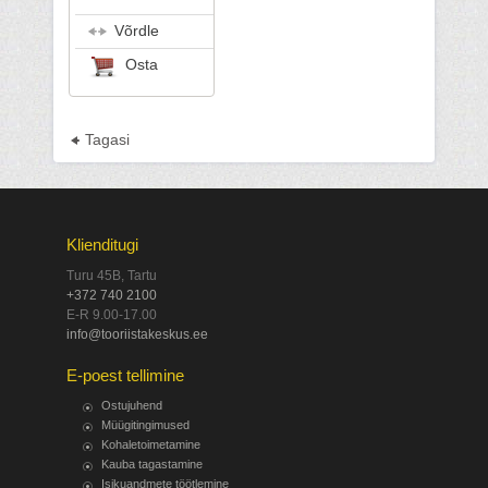
Võrdle
Osta
Tagasi
Klienditugi
Turu 45B, Tartu
+372 740 2100
E-R 9.00-17.00
info@tooriistakeskus.ee
E-poest tellimine
Ostujuhend
Müügitingimused
Kohaletoimetamine
Kauba tagastamine
Isikuandmete töötlemine