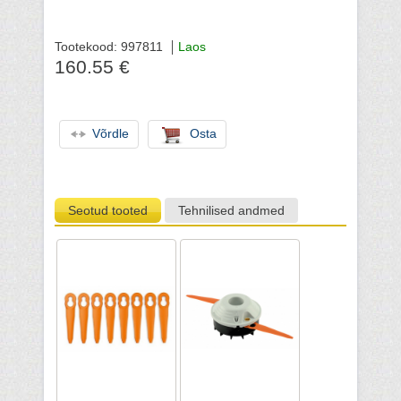
Tootekood: 997811
Laos
160.55 €
Võrdle
Osta
Seotud tooted
Tehnilised andmed