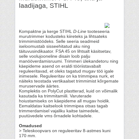
laadijaga, STIHL
Kompaktne ja kerge STIHL
D-Line
tooteseeria
murutrimmer kodusteks kiireteks ja lihtsateks
trimmimistöödeks. Selle seeria seadmeid
iseloomustab sisseehitatud aku ning
täituvusindikaator. FSA 45 on lihtsalt käsitsetav,
selle voolujooneline disain loob palju
manööverdamisruumi. Trimmeri ülekandetoru ning
käepideme asend on eraldi tööriistavabalt
reguleeritavad, et oleks tagatud mugav töö igale
inimesele. Reguleeritav on ka trimmipea nurk, et
näiteks teostada vertikaalset trimmimist kõrgemate
muruservade äärtes.
Komplektis on PolyCut plastterad, kuid on võimalik
kasutada ka trimmitamiili. Varuterade
hoiustamiseks on käepideme all mugav hoidik.
Eemaldatav kaitselook trimmipea otsas tagab
trimmerdamisel vajaliku kaitse taimedele,
puutüvedele vms õrnadele kohtadele.
Omadused
> Teleskoopvars on reguleeritav 8-astmes kuni
170 mm.