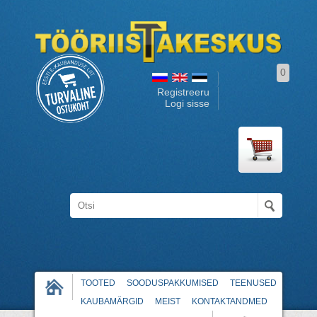
0
Registreeru
Logi sisse
TOOTED
SOODUSPAKKUMISED
TEENUSED
KAUBAMÄRGID
MEIST
KONTAKTANDMED