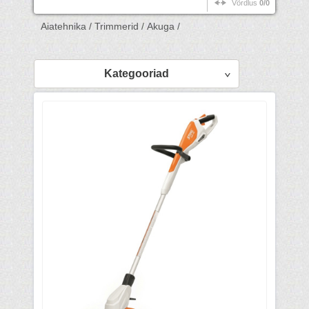
Võrdlus
0/0
Aiatehnika /
Trimmerid /
Akuga /
Kategooriad