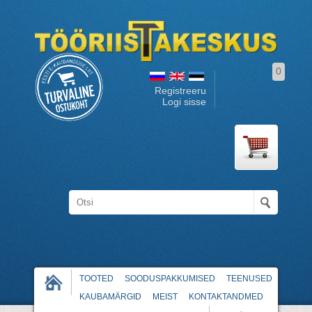
0
Registreeru
Logi sisse
TOOTED
SOODUSPAKKUMISED
TEENUSED
KAUBAMÄRGID
MEIST
KONTAKTANDMED