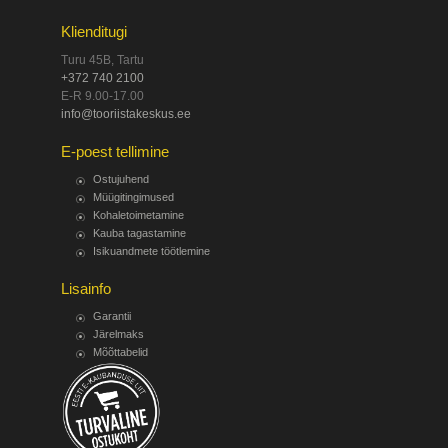
Klienditugi
Turu 45B, Tartu
+372 740 2100
E-R 9.00-17.00
info@tooriistakeskus.ee
E-poest tellimine
Ostujuhend
Müügitingimused
Kohaletoimetamine
Kauba tagastamine
Isikuandmete töötlemine
Lisainfo
Garantii
Järelmaks
Mõõttabelid