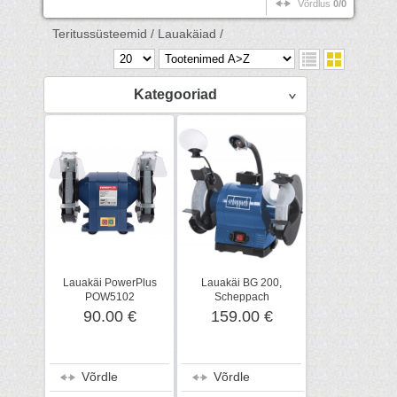
Võrdlus
0/0
Teritussüsteemid /
Lauakäiad /
Kategooriad
Lauakäi PowerPlus
Lauakäi BG 200,
POW5102
Scheppach
90.00 €
159.00 €
Võrdle
Võrdle