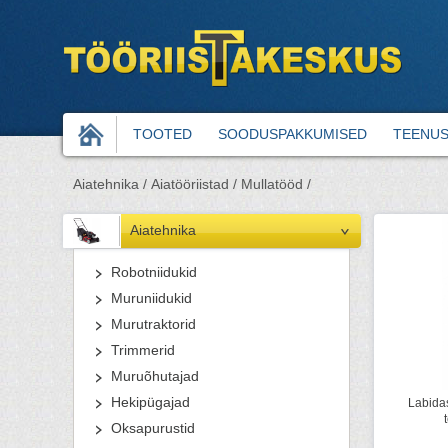
TOOTED
SOODUSPAKKUMISED
TEENU
Aiatehnika /
Aiatööriistad /
Mullatööd /
Aiatehnika
Robotniidukid
Muruniidukid
Murutraktorid
Trimmerid
Muruõhutajad
Hekipügajad
Labida
Oksapurustid