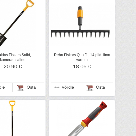
idas Fiskars Solid,
Reha Fiskars QuikFit, 14 piid, ilma
kumeraotsaline
varreta
20.90 €
18.05 €
dle
Osta
Võrdle
Osta