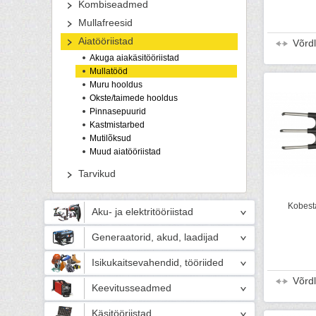
Kombiseadmed
Mullafreesid
Aiatööriistad
Võrd
Akuga aiakäsitööriistad
Mullatööd
Muru hooldus
Okste/taimede hooldus
Pinnasepuurid
Kastmistarbed
Mutilõksud
Muud aiatööriistad
Tarvikud
Kobest
Aku- ja elektritööriistad
Generaatorid, akud, laadijad
Isikukaitsevahendid, tööriided
Võrd
Keevitusseadmed
Käsitööriistad