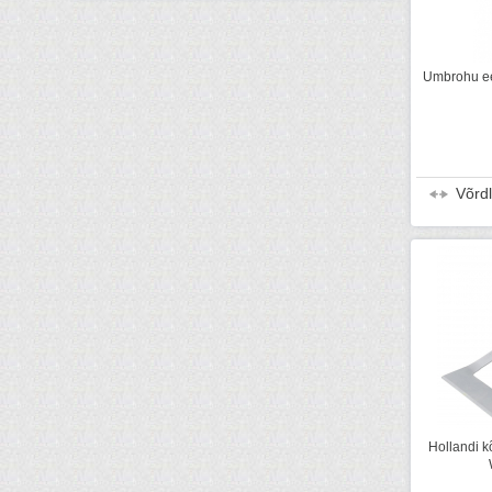
Umbrohu eem
Võrd
Hollandi k