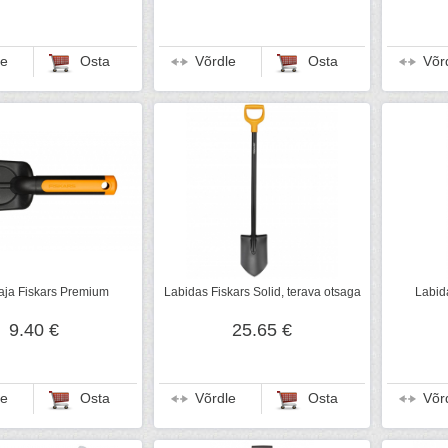
le
Osta
Võrdle
Osta
Võr
aja Fiskars Premium
Labidas Fiskars Solid, terava otsaga
Labid
9.40 €
25.65 €
le
Osta
Võrdle
Osta
Võr