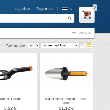
0
Logi sisse
Registreeru
Võrdlus
0/0
Tulemusi lehel:
Kobesti Fiskars
Istutuslabidas Premium, 137200,
Fiskars
5.32 €
11.12 €