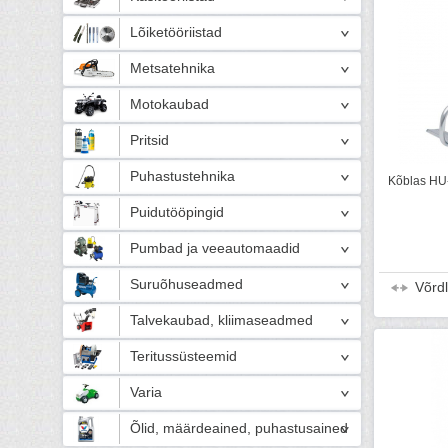
Lõiketööriistad
Metsatehnika
Motokaubad
Pritsid
Puhastustehnika
Kõblas HU-
Puidutööpingid
Pumbad ja veeautomaadid
Suruõhuseadmed
Võrd
Talvekaubad, kliimaseadmed
Teritussüsteemid
Varia
Õlid, määrdeained, puhastusained