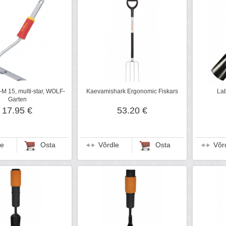
M 15, multi-star, WOLF-
Kaevamishark Ergonomic Fiskars
Lab
Garten
17.95 €
53.20 €
le
Osta
Võrdle
Osta
Võr