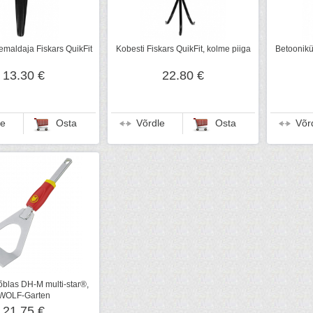
aldaja Fiskars QuikFit
Kobesti Fiskars QuikFit, kolme piiga
Betoonikü
13.30 €
22.80 €
le
Osta
Võrdle
Osta
Võr
õblas DH-M multi-star®,
WOLF-Garten
21.75 €