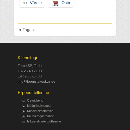
Võrdle
Osta
Tagasi
Klienditugi
Turu 45B, Tartu
+372 740 2100
E-R 9.00-17.00
info@tooriistakeskus.ee
E-poest tellimine
Ostujuhend
Müügitingimused
Kohaletoimetamine
Kauba tagastamine
Isikuandmete töötlemine