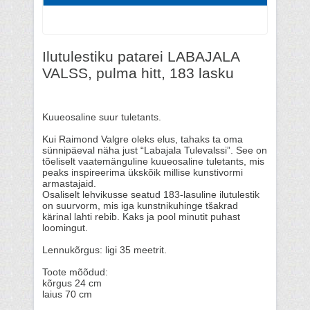
Ilutulestiku patarei LABAJALA
VALSS, pulma hitt, 183 lasku
Kuueosaline suur tuletants.
Kui Raimond Valgre oleks elus, tahaks ta oma
sünnipäeval näha just “Labajala Tulevalssi”. See on
tõeliselt vaatemänguline kuueosaline tuletants, mis
peaks inspireerima ükskõik millise kunstivormi
armastajaid.
Osaliselt lehvikusse seatud 183-lasuline ilutulestik
on suurvorm, mis iga kunstnikuhinge tšakrad
kärinal lahti rebib. Kaks ja pool minutit puhast
loomingut.
Lennukõrgus: ligi 35 meetrit.
Toote mõõdud:
kõrgus 24 cm
laius 70 cm