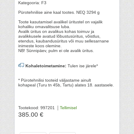
Kategooria: F3
Pürotehnilise aine kaal tootes. NEQ 3294 g
Toote kasutamisel avalikel üritustel on vajalik
kohaliku omavalitsuse luba.
Avalik üritus on avalikus kohas toimuv ja
avalikkusele avatud lõbustusüritus, võistlus,
etendus, kaubandusüritus või muu sellesarnane
inimeste koos olemine.
NB! Sünnipäev, pulm ei ole avalik üritus.
Kohaletoimetamine:
Tulen ise järele*
* Pürotehnilisi tooteid väljastame ainult
kohapeal (Turu tn 45b, Tartu) alates 18. aastasele.
Tootekood: 997201
Tellimisel
385.00 €