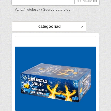
Võrdlus
0/0
Varia /
Ilutulestik /
Suured patareid /
Kategooriad