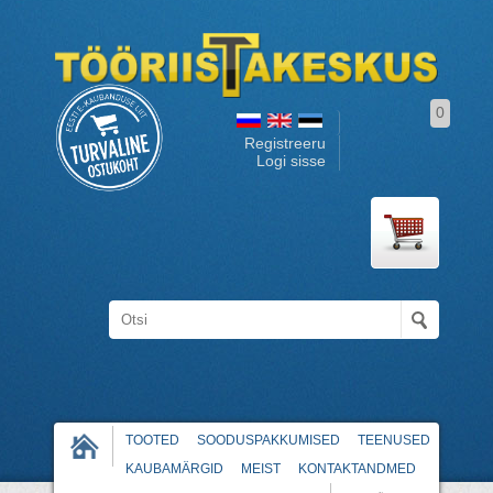
0
Registreeru
Logi sisse
TOOTED
SOODUSPAKKUMISED
TEENUSED
KAUBAMÄRGID
MEIST
KONTAKTANDMED