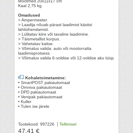
Mõõtmed 20x11x17 cm
Kaal 2,75 kg
Omadused
> Ampermeeter.
> Laadija nõuab pärast laadimist käsitsi
lahtiühendamist.
> Lülitatav kiire või tavaline laadimine.
> Täismetallist korpus.
> Vahetatav kaitse.
> Võimalus valida: auto või mootorratta
laadimisprotsess.
> Võimalus valida 6-voldise või 12-voldise aku tüüp.
Kohaletoimetamine:
• SmartPOST pakiautomaat
• Omniva pakiautomaat
• DPD pakiautomaat
• Venipak pakiautomaat
• Kuller
• Tulen ise järele
Tootekood: 997226
Tellimisel
47.41 €