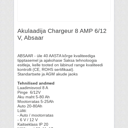
Akulaadija Chargeur 8 AMP 6/12
V, Absaar
ABSAAR - üle 40 AASTA kõrge kvaliteediga
tipptasemel ja ajakohase Saksa tehnoloogia
esitleja, kelle tooted on läbinud range kvaliteedi
kontrolli (CE, ROHS sertifikaat).
Standartsete ja AGM akude jaoks
Tehnilised andmed
Laadimisvool 8 A
Pinge 6/12V
Aku maht 5-80 Ah
Mootorratas 5-25Ah
Auto 20-80Ah
Lüliti:
- Auto / mootorratas
- 6 V / 12 V
Kaitseklass IP 20