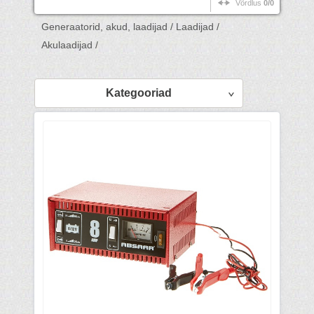
Võrdlus
0/0
Generaatorid, akud, laadijad /
Laadijad /
Akulaadijad /
Kategooriad