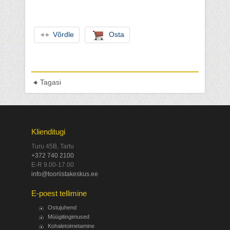
Võrdle
Osta
Tagasi
Klienditugi
Turu 45B, Tartu
+372 740 2100
E-R 9.00-17.00
info@tooriistakeskus.ee
E-poest tellimine
Ostujuhend
Müügitingimused
Kohaletoimetamine