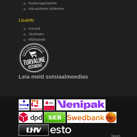
Kauba tagastamine
Isikuandmete töötlemine
Lisainfo
Garantii
Järelmaks
Mõõttabelid
Leia meid sotsiaalmeedias
Noom