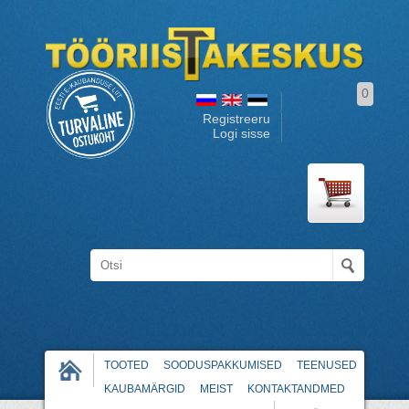
0
Registreeru
Logi sisse
TOOTED
SOODUSPAKKUMISED
TEENUSED
KAUBAMÄRGID
MEIST
KONTAKTANDMED