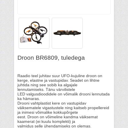
Droon BR6809, tuledega
Raadio teel juhitav suur UFO-kujuline droon on
kerge, elastne ja vastupidav. Seadet on lihtne
juhtida ning see sobib ka algajale
lennutamiseks. Tänu värvilistele
LED valgusdioodidele on võimalik drooni lennutada
ka hämaras.
Drooni vahtplastist kere on vastupidav
väiksematele vigastustele ning kaitseb propellereid
ja inimesi võimalike kokkupõrgete
eest. Droon on võimeline kandma väiksemat
kaamerat (ei kuulu komplekti) ja
valmidus selle ühendamiseks on olemas.