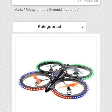
Võrdlus
0/0
Varia /
Mäng ja hobi /
Droonid, kopterid /
Kategooriad