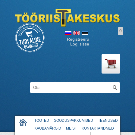
0
Registreeru
Logi sisse
TOOTED
SOODUSPAKKUMISED
TEENUSED
KAUBAMÄRGID
MEIST
KONTAKTANDMED