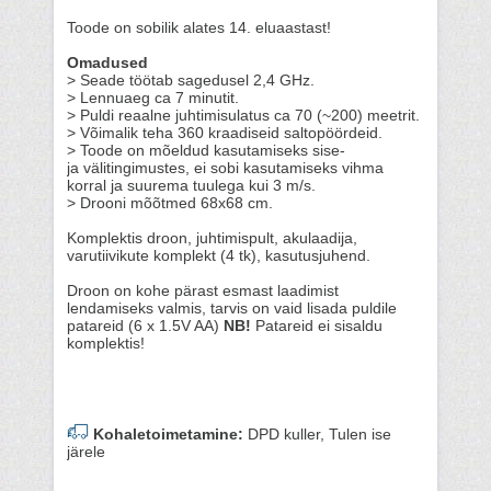
Toode on sobilik alates 14. eluaastast!
Omadused
> Seade töötab sagedusel 2,4 GHz.
> Lennuaeg ca 7 minutit.
> Puldi reaalne juhtimisulatus ca 70 (~200) meetrit.
> Võimalik teha 360 kraadiseid saltopöördeid.
> Toode on mõeldud kasutamiseks sise-
ja välitingimustes, ei sobi kasutamiseks vihma
korral ja suurema tuulega kui 3 m/s.
> Drooni mõõtmed 68x68 cm.
Komplektis droon, juhtimispult, akulaadija,
varutiivikute komplekt (4 tk), kasutusjuhend.
Droon on kohe pärast esmast laadimist
lendamiseks valmis, tarvis on vaid lisada puldile
patareid (6 x 1.5V AA)
NB!
Patareid ei sisaldu
komplektis!
Kohaletoimetamine:
DPD kuller, Tulen ise
järele