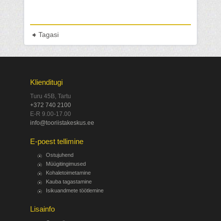
Tagasi
Klienditugi
Turu 45B, Tartu
+372 740 2100
E-R 9.00-17.00
info@tooriistakeskus.ee
E-poest tellimine
Ostujuhend
Müügitingimused
Kohaletoimetamine
Kauba tagastamine
Isikuandmete töötlemine
Lisainfo