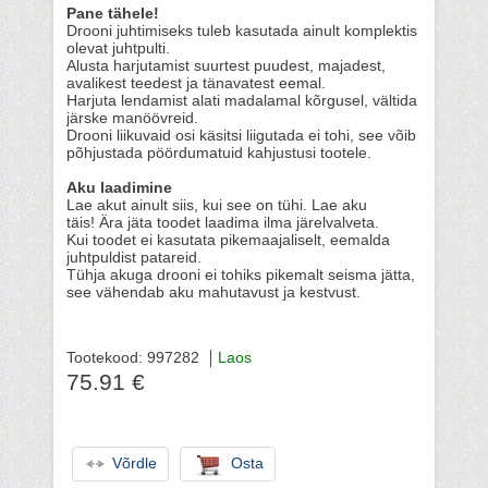
Pane tähele!
Drooni juhtimiseks tuleb kasutada ainult komplektis
olevat juhtpulti.
Alusta harjutamist suurtest puudest, majadest,
avalikest teedest ja tänavatest eemal.
Harjuta lendamist alati madalamal kõrgusel, vältida
järske manöövreid.
Drooni liikuvaid osi käsitsi liigutada ei tohi, see võib
põhjustada pöördumatuid kahjustusi tootele.
Aku laadimine
Lae akut ainult siis, kui see on tühi. Lae aku
täis! Ära jäta toodet laadima ilma järelvalveta.
Kui toodet ei kasutata pikemaajaliselt, eemalda
juhtpuldist patareid.
Tühja akuga drooni ei tohiks pikemalt seisma jätta,
see vähendab aku mahutavust ja kestvust.
Tootekood: 997282
Laos
75.91 €
Võrdle
Osta