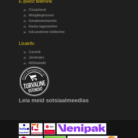
E-poest tellimine
Ostujuhend
Müügitingimused
Kohaletoimetamine
Kauba tagastamine
Isikuandmete töötlemine
Lisainfo
Garantii
Järelmaks
Mõõttabelid
Leia meid sotsiaalmeedias