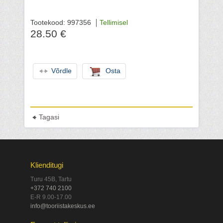
Tootekood: 997356
Tellimisel
28.50 €
Võrdle
Osta
Tagasi
Klienditugi
Turu 45B, Tartu
+372 740 2100
E-R 9.00-17.00
info@tooriistakeskus.ee