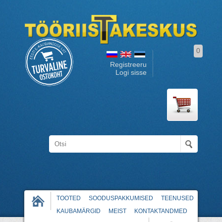
0
Registreeru
Logi sisse
TOOTED
SOODUSPAKKUMISED
TEENUSED
KAUBAMÄRGID
MEIST
KONTAKTANDMED