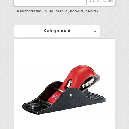
Võrdlus
0/0
Käsitööriistad /
Viilid, rasplid, höövlid, peitlid /
Kategooriad