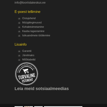
info@tooriistakeskus.ee
E-poest tellimine
Ostujuhend
Müügitingimused
Kohaletoimetamine
Kauba tagastamine
Isikuandmete töötlemine
Lisainfo
Garantii
Järelmaks
Mõõttabelid
Leia meid sotsiaalmeedias