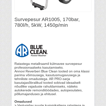
Survepesur AR1005, 170bar,
780l/h, 5kW, 1450p/min
Ratastega metallraamil külmavee survepesur
professionaalseks kasutamiseks.
Annovi Reverberi Blue Clean tooted on oma klassi
parima võimsusega, kasutusmugavusega ja
tehniliste omadustega. AR PRO-sarja
kasutajasõbralikud tooted sobivad ideaalselt
nõudlike vajaduste rahuldamiseks, näiteks
autokerede remonditöödades, autopesulates,
põllumajanduses ja ehitusel.
Omadused
> Vastupidav suurte kummikattega ratastega ja