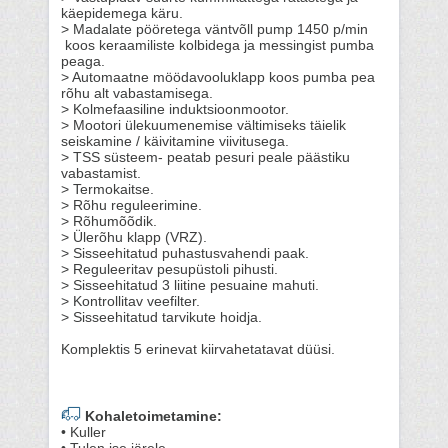
käepidemega käru.
> Madalate pööretega väntvõll pump 1450 p/min
koos keraamiliste kolbidega ja messingist pumba
peaga.
> Automaatne möödavooluklapp koos pumba pea
rõhu alt vabastamisega.
> Kolmefaasiline induktsioonmootor.
> Mootori ülekuumenemise vältimiseks täielik
seiskamine / käivitamine viivitusega.
> TSS süsteem- peatab pesuri peale päästiku
vabastamist.
> Termokaitse.
> Rõhu reguleerimine.
> Rõhumõõdik.
> Ülerõhu klapp (VRZ).
> Sisseehitatud puhastusvahendi paak.
> Reguleeritav pesupüstoli pihusti.
> Sisseehitatud 3 liitine pesuaine mahuti.
> Kontrollitav veefilter.
> Sisseehitatud tarvikute hoidja.
Komplektis 5 erinevat kiirvahetatavat düüsi.
Kohaletoimetamine:
• Kuller