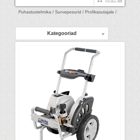
Võrdlus
0/0
Puhastustehnika /
Survepesurid /
Profikasutajale /
Kategooriad