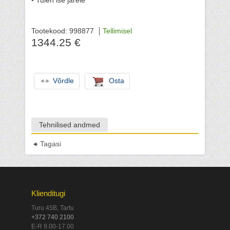
• Tulen ise järele
Tootekood: 998877
Tellimisel
1344.25 €
Võrdle
Osta
Tehnilised andmed
Tagasi
Klienditugi
Turu 45B, Tartu
+372 740 2100
E-R 9.00-17.00