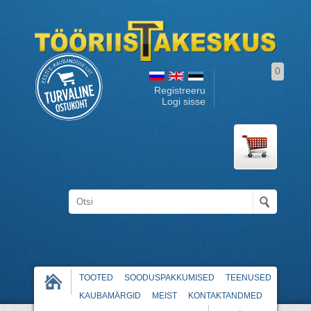
0
Registreeru
Logi sisse
TOOTED
SOODUSPAKKUMISED
TEENUSED
KAUBAMÄRGID
MEIST
KONTAKTANDMED