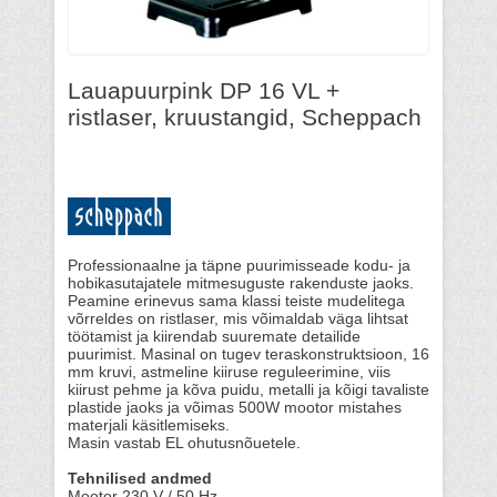
Lauapuurpink DP 16 VL +
ristlaser, kruustangid, Scheppach
Professionaalne ja täpne puurimisseade kodu- ja
hobikasutajatele mitmesuguste rakenduste jaoks.
Peamine erinevus sama klassi teiste mudelitega
võrreldes on ristlaser, mis võimaldab väga lihtsat
töötamist ja kiirendab suuremate detailide
puurimist. Masinal on tugev teraskonstruktsioon, 16
mm kruvi, astmeline kiiruse reguleerimine, viis
kiirust pehme ja kõva puidu, metalli ja kõigi tavaliste
plastide jaoks ja võimas 500W mootor mistahes
materjali käsitlemiseks.
Masin vastab EL ohutusnõuetele.
Tehnilised andmed
Mootor 230 V / 50 Hz