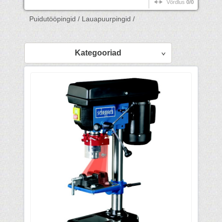
Võrdlus
0/0
Puidutööpingid /
Lauapuurpingid /
Kategooriad