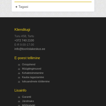
Tagasi
Klienditugi
Turu 45B, Tartu
+372 740 2100
E-R 9.00-17.00
info@tooriistakeskus.ee
E-poest tellimine
Ostujuhend
Müügitingimused
Kohaletoimetamine
Kauba tagastamine
Isikuandmete töötlemine
Lisainfo
Garantii
Järelmaks
Mõõttabelid