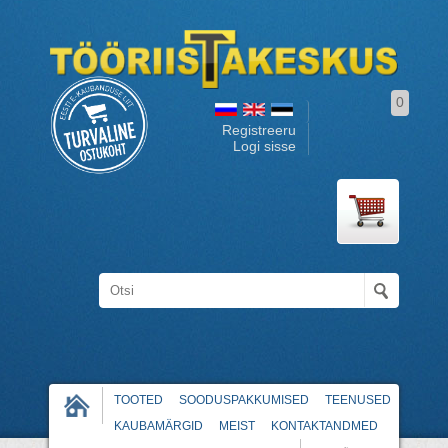
0
Registreeru
Logi sisse
TOOTED
SOODUSPAKKUMISED
TEENUSED
KAUBAMÄRGID
MEIST
KONTAKTANDMED