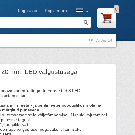
0
Logi sisse
Registreeru
Võrdlus
0/0
x 20 mm, LED valgustusega
mugava kummikattega. Integreeritud 3 LED
lgustamiseks.
skaala millimeeter- ja sentimeetermõõdustikus mõlemal
n märgitud punasega.
di automaatselt selle väljatõmbamisel. Nupule vajutamisel
orpusesse tagasi.
 1,6 m pikkuselt.
kneb nupp valgustuse mugavaks lülitamiseks.
miseks.