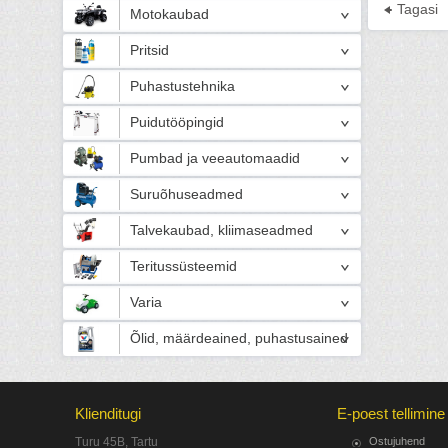
Tagasi
Motokaubad
Pritsid
Puhastustehnika
Puidutööpingid
Pumbad ja veeautomaadid
Suruõhuseadmed
Talvekaubad, kliimaseadmed
Teritussüsteemid
Varia
Õlid, määrdeained, puhastusained
Klienditugi
E-poest tellimine
Turu 45B, Tartu
Ostujuhend