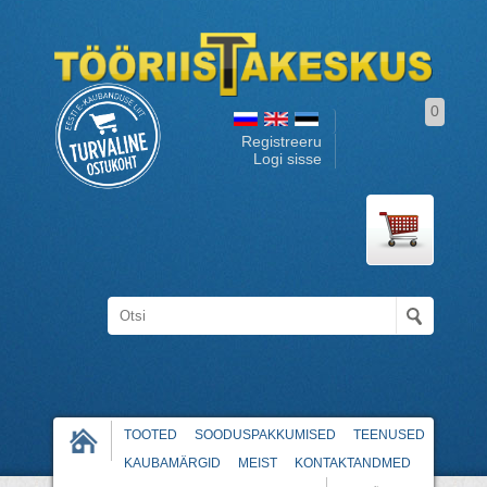
0
Registreeru
Logi sisse
TOOTED
SOODUSPAKKUMISED
TEENUSED
KAUBAMÄRGID
MEIST
KONTAKTANDMED