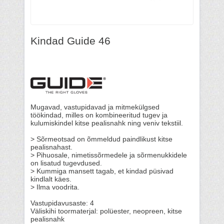
Kindad Guide 46
Mugavad, vastupidavad ja mitmekülgsed
töökindad, milles on kombineeritud tugev ja
kulumiskindel kitse pealisnahk ning veniv tekstiil.
> Sõrmeotsad on õmmeldud paindlikust kitse
pealisnahast.
> Pihuosale, nimetissõrmedele ja sõrmenukkidele
on lisatud tugevdused.
> Kummiga mansett tagab, et kindad püsivad
kindlalt käes.
> Ilma voodrita.
Vastupidavusaste: 4
Väliskihi toormaterjal: polüester, neopreen, kitse
pealisnahk