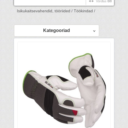
Võrdlus
0/0
Isikukaitsevahendid, tööriided /
Töökindad /
Kategooriad