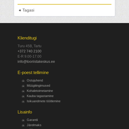
Tagasi
Klienditugi
Turu 45B, Tartu
+372 740 2100
E-R 9.00-17.00
info@tooriistakeskus.ee
E-poest tellimine
Ostujuhend
Müügitingimused
Kohaletoimetamine
Kauba tagastamine
Isikuandmete töötlemine
Lisainfo
Garantii
Järelmaks