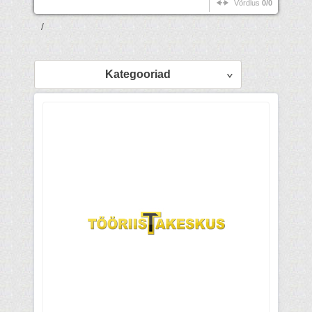
Võrdlus
0/0
/
Kategooriad