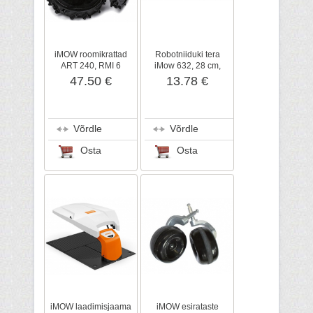
iMOW roomikrattad
Robotniiduki tera
ART 240, RMI 6
iMow 632, 28 cm,
seeria, STIHL
STIHL
47.50 €
13.78 €
Võrdle
Võrdle
Osta
Osta
iMOW laadimisjaama
iMOW esirataste