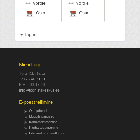
Võrdle
Võrdle
Osta
Osta
Tagasi
Klienditugi
Turu 45B, Tartu
+372 740 2100
E-R 9.00-17.00
info@tooriistakeskus.ee
E-poest tellimine
Ostujuhend
Müügitingimused
Kohaletoimetamine
Kauba tagastamine
Isikuandmete töötlemine