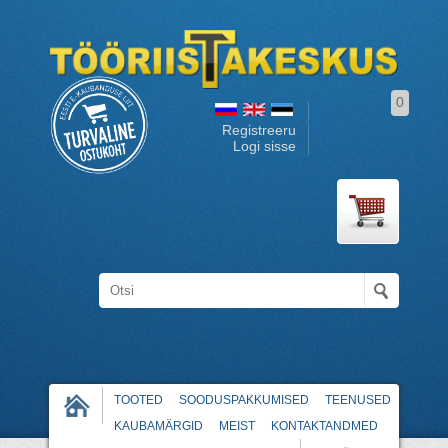
0
Registreeru
Logi sisse
TOOTED
SOODUSPAKKUMISED
TEENUSED
KAUBAMÄRGID
MEIST
KONTAKTANDMED