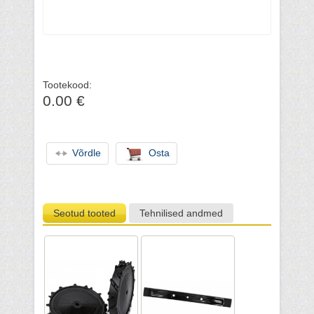
Tootekood:
0.00 €
Võrdle
Osta
Seotud tooted
Tehnilised andmed