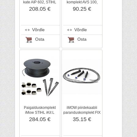
kate AIP 602, STIHL
komplekt AVS 100,
STIHL
208.05 €
90.25 €
Võrdle
Võrdle
Osta
Osta
Paigalduskomplekt
iMOW piirdekaabli
iMow STIHL iKit L
paranduskomplekt FIX
KIT 1, STIHL
284.05 €
35.15 €