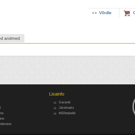
Võrdle
sed andmed
Lisainfo
Garantii
d
Järelmaks
ine
Mõõttabelid
ine
ötlemine