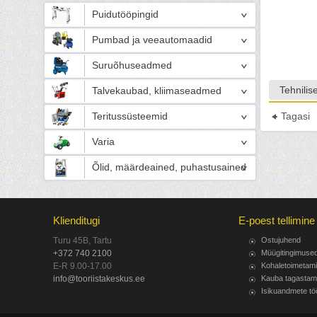
Puidutööpingid
Pumbad ja veeautomaadid
Suruõhuseadmed
Tehnili
Talvekaubad, kliimaseadmed
Teritussüsteemid
Tagasi
Varia
Õlid, määrdeained, puhastusained
Klienditugi
E-poest tellimine
Turu 45B, Tartu
Ostujuhend
+372 740 2100
Müügitingimuse
E-R 9.00-17.00
Kohaletoimetam
info@tooriistakeskus.ee
Kauba tagastam
Isikuandmete tö