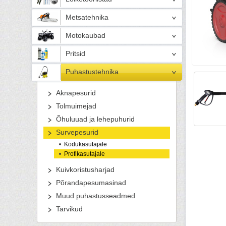
Metsatehnika
Motokaubad
Pritsid
Puhastustehnika
Aknapesurid
Tolmuimejad
Õhuluuad ja lehepuhurid
Survepesurid
Kodukasutajale
Profikasutajale
Kuivkoristusharjad
Põrandapesumasinad
Muud puhastusseadmed
Tarvikud