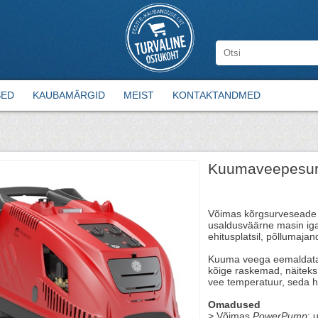
SED
KAUBAMÄRGID
MEIST
KONTAKTANDMED
Kuumaveepesur
Võimas kõrgsurveseade p
usaldusväärne masin iga
ehitusplatsil, põllumaja
Kuuma veega eemaldataks
kõige raskemad, näiteks
vee temperatuur, seda h
Omadused
> Võimas
PowerPump
: 