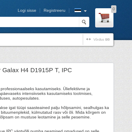
0
Logi sisse
Registreeru
Võrdlus
0/0
 Galax H4 D1915P T, IPC
rofessionaalseks kasutamiseks. Üliefektiivne ja
päevaseks intensiivseks kasutamiseks tootmises,
nduses, autopesulates.
e igat tüüpi saasteained palju hõlpsamini, sealhulgas ka
 bituumenplekid, külmutatud rasv või õli. Mida kõrgem on
õlpsam on mustuse leotamine ja selle pesemine.
uue IPC väntvõlli pumba peamised omadused on selle