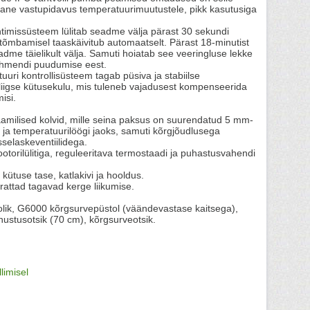
ane vastupidavus temperatuurimuutustele, pikk kasutusiga
timissüsteem lülitab seadme välja pärast 30 sekundi
u tõmbamisel taaskäivitub automaatselt. Pärast 18-minutist
adme täielikult välja. Samuti hoiatab see veeringluse lekke
pehmendi puudumise eest.
uuri kontrollisüsteem tagab püsiva ja stabiilse
 liigse kütusekulu, mis tuleneb vajadusest kompenseerida
misi.
aamilised kolvid, mille seina paksus on suurendatud 5 mm-
 ja temperatuurilöögi jaoks, samuti kõrgjõudlusega
sselaskeventiilidega.
ootorilülitiga, reguleeritava termostaadi ja puhastusvahendi
 kütuse tase, katlakivi ja hooldus.
rattad tagavad kerge liikumise.
lik, G6000 kõrgsurvepüstol (väändevastase kaitsega),
hustusotsik (70 cm), kõrgsurveotsik.
llimisel