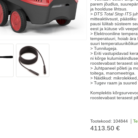
parem jõudlus, suurepär
ja hoolduse lihtsus.
>
DTS Total Stop ITS
juh
mitteaktiivsust, päästik
pausi lülitab süsteem se
eest ja kütuse või vee
> Elektrooniline temperat
temperatuuri, hoiab ära
suuri temperatuurikõiku
> Tunnilugeja.
> Eriti vastupidavad ker
ni kõrge kulumiskindluse
roostevabast terasest si
> Juhtpaneel põleti ja m
toitega, manomeetriga.
> Näidikud: mikrolekked,
> Tugev raam ja suured 
Komplektis kõrgsurvevoo
roostevabast terasest pi
Tootekood: 104844
Te
4113.50 €