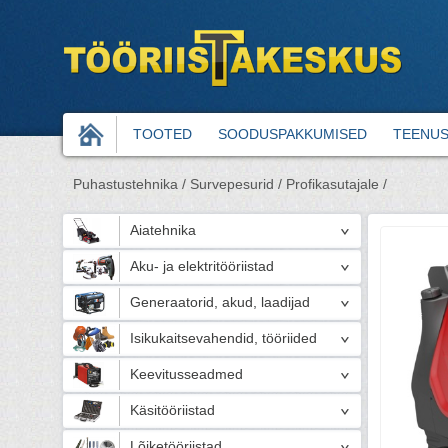
TOOTED
SOODUSPAKKUMISED
TEENU
Puhastustehnika /
Survepesurid /
Profikasutajale /
Aiatehnika
Aku- ja elektritööriistad
Generaatorid, akud, laadijad
Isikukaitsevahendid, tööriided
Keevitusseadmed
Käsitööriistad
Lõiketööriistad