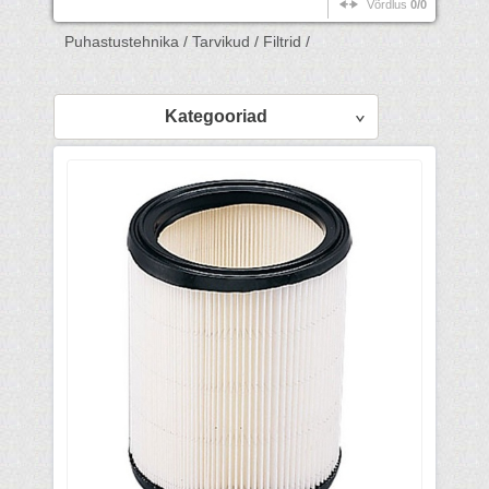
Võrdlus
0/0
Puhastustehnika /
Tarvikud /
Filtrid /
Kategooriad