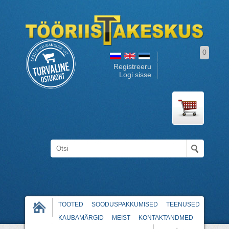
0
Registreeru
Logi sisse
TOOTED
SOODUSPAKKUMISED
TEENUSED
KAUBAMÄRGID
MEIST
KONTAKTANDMED