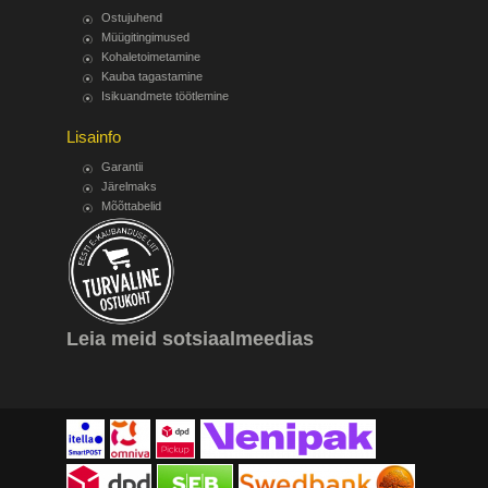
Ostujuhend
Müügitingimused
Kohaletoimetamine
Kauba tagastamine
Isikuandmete töötlemine
Lisainfo
Garantii
Järelmaks
Mõõttabelid
Leia meid sotsiaalmeedias