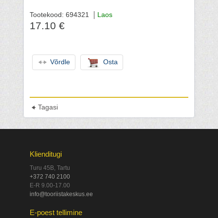
Tootekood: 694321
Laos
17.10 €
Võrdle
Osta
Tagasi
Klienditugi
Turu 45B, Tartu
+372 740 2100
E-R 9.00-17.00
info@tooriistakeskus.ee
E-poest tellimine