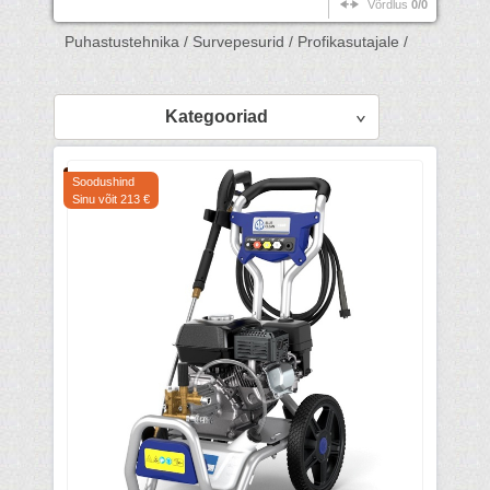
Võrdlus
0/0
Puhastustehnika /
Survepesurid /
Profikasutajale /
Kategooriad
Soodushind
Sinu võit 213 €