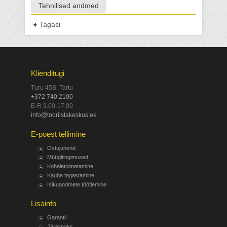
Tehnilised andmed
Tagasi
Klienditugi
Turu 45B, Tartu
+372 740 2100
E-R 9.00-17.00
info@tooriistakeskus.ee
E-poest tellimine
Ostujuhend
Müügitingimused
Kohaletoimetamine
Kauba tagastamine
Isikuandmete töötlemine
Lisainfo
Garantii
Järelmaks