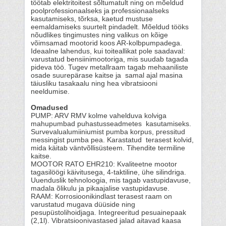
töötab elektritoitest sõltumatult ning on mõeldud
poolprofessionaalseks ja professionaalseks
kasutamiseks, tõrksa, kaetud mustuse
eemaldamiseks suurtelt pindadelt. Mõeldud tööks
nõudlikes tingimustes ning valikus on kõige
võimsamad mootorid koos AR-kolbpumpadega.
Ideaalne lahendus, kui toiteallikat pole saadaval:
varustatud bensiinimootoriga, mis suudab tagada
pideva töö. Tugev metallraam tagab mehaaniliste
osade suurepärase kaitse ja samal ajal masina
täiusliku tasakaalu ning hea vibratsiooni
neeldumise.
Omadused
PUMP: ARV RMV kolme vahelduva kolviga
mahupumbad puhastusseadmetes kasutamiseks.
Survevalualumiiniumist pumba korpus, pressitud
messingist pumba pea. Karastatud terasest kolvid,
mida käitab väntvõllisüsteem. Tihendite termiline
kaitse.
MOOTOR RATO EHR210: Kvaliteetne mootor
tagasilöögi käivitusega, 4-taktiline, ühe silindriga.
Uuenduslik tehnoloogia, mis tagab vastupidavuse,
madala õlikulu ja pikaajalise vastupidavuse.
RAAM: Korrosioonikindlast terasest raam on
varustatud mugava düüside ning
pesupüstolihoidjaga. Integreeritud pesuainepaak
(2,1l). Vibratsioonivastased jalad aitavad kaasa