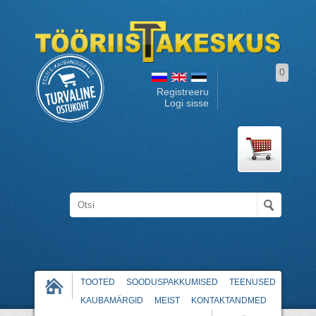
0
Registreeru
Logi sisse
TOOTED
SOODUSPAKKUMISED
TEENUSED
KAUBAMÄRGID
MEIST
KONTAKTANDMED