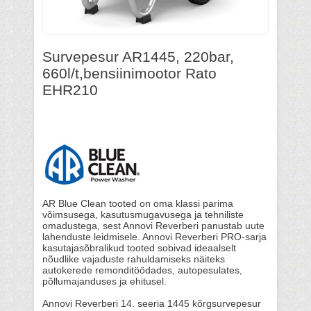
Survepesur AR1445, 220bar,
660l/t,bensiinimootor Rato
EHR210
AR Blue Clean tooted on oma klassi parima
võimsusega, kasutusmugavusega ja tehniliste
omadustega, sest Annovi Reverberi panustab uute
lahenduste leidmisele. Annovi Reverberi PRO-sarja
kasutajasõbralikud tooted sobivad ideaalselt
nõudlike vajaduste rahuldamiseks näiteks
autokerede remonditöödades, autopesulates,
põllumajanduses ja ehitusel.
Annovi Reverberi 14. seeria 1445 kõrgsurvepesur