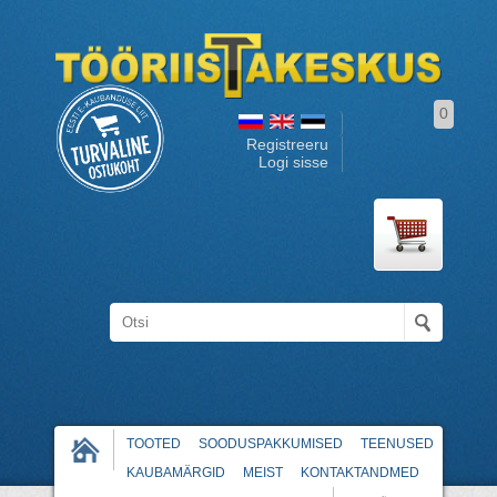
0
Registreeru
Logi sisse
TOOTED
SOODUSPAKKUMISED
TEENUSED
KAUBAMÄRGID
MEIST
KONTAKTANDMED