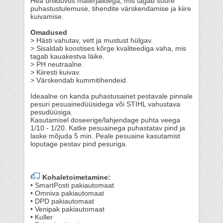
Hea ühilduvus materjalidega, mis tagab suure
puhastustulemuse, tihendite värskendamise ja kiire
kuivamise.
Omadused
> Hästi vahutav, vett ja mustust hülgav.
> Sisaldab koostises kõrge kvaliteediga vaha, mis
tagab kauakestva läike.
> PH neutraalne.
> Kiiresti kuivav.
> Värskendab kummitihendeid.
Ideaalne on kanda puhastusainet pestavale pinnale
pesuri pesuainedüüsidega või STIHL vahustava
pesudüüsiga.
Kasutamisel doseerige/lahjendage puhta veega
1/10 - 1/20. Katke pesuainega puhastatav pind ja
laske mõjuda 5 min. Peale pesuaine kasutamist
loputage pestav pind pesuriga.
Kohaletoimetamine:
• SmartPosti pakiautomaat
• Omniva pakiautomaat
• DPD pakiautomaat
• Venipak pakiautomaat
• Kuller