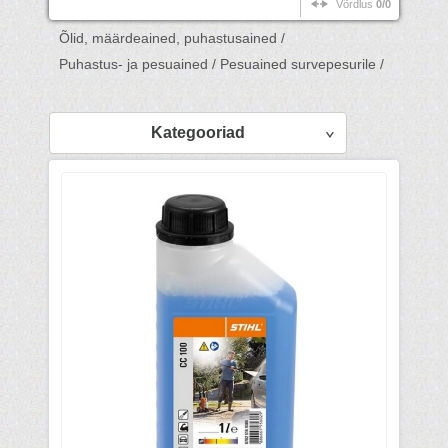
Võrdlus
0/0
Õlid, määrdeained, puhastusained /
Puhastus- ja pesuained /
Pesuained survepesurile /
Kategooriad