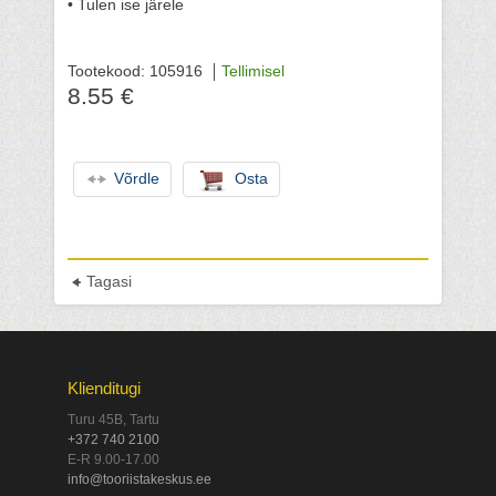
• Tulen ise järele
Tootekood: 105916
Tellimisel
8.55 €
Võrdle
Osta
Tagasi
Klienditugi
Turu 45B, Tartu
+372 740 2100
E-R 9.00-17.00
info@tooriistakeskus.ee