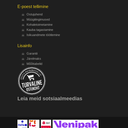
E-poest tellimine
Ostujuhend
Müügitingimused
Kohaletoimetamine
Kauba tagastamine
Isikuandmete töötlemine
Lisainfo
Garantii
Järelmaks
Mõõttabelid
Leia meid sotsiaalmeedias