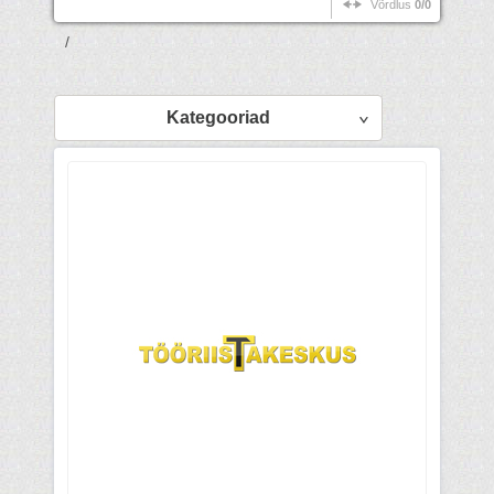
Võrdlus
0/0
/
Kategooriad