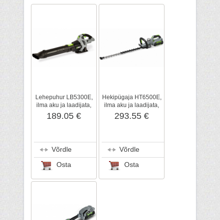
Lehepuhur LB5300E,
Hekipügaja HT6500E,
ilma aku ja laadijata,
ilma aku ja laadijata,
EGO Power+
EGO Power+
189.05 €
293.55 €
Võrdle
Võrdle
Osta
Osta