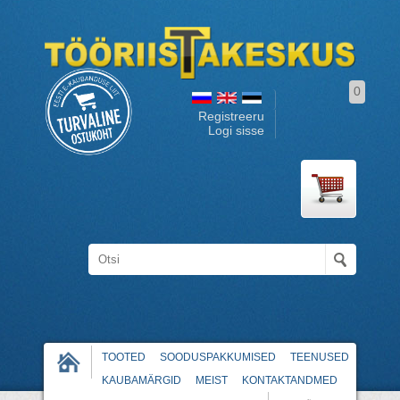
0
Registreeru
Logi sisse
TOOTED
SOODUSPAKKUMISED
TEENUSED
KAUBAMÄRGID
MEIST
KONTAKTANDMED