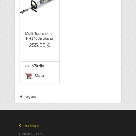
Multi-Tool mootor
PH1400E aku ja
laadijata, EGO
255.55 €
Power+
Võrdle
Osta
Tagasi
Klienditugi
Turu 45B, Tartu