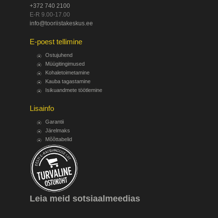
+372 740 2100
E-R 9.00-17.00
info@tooriistakeskus.ee
E-poest tellimine
Ostujuhend
Müügitingimused
Kohaletoimetamine
Kauba tagastamine
Isikuandmete töötlemine
Lisainfo
Garantii
Järelmaks
Mõõttabelid
Leia meid sotsiaalmeedias