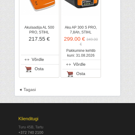
Akulaadija AL 500
Aku AP 300 S PRO,
PRO, STIHL
7,8Ah, STIHL
217.55 €
299.00 €
349.00
€
Pakkumine kehtib
kuni: 31.08.2026
Võrdle
Võrdle
Osta
Osta
Tagasi
Klienditugi
Turu 45B, Tartu
+372 740 2100