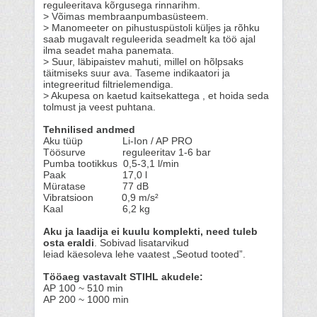
reguleeritava kõrgusega rinnarihm.
> Võimas membraanpumbasüsteem.
> Manomeeter on pihustuspüstoli küljes ja rõhku
saab mugavalt reguleerida seadmelt ka töö ajal
ilma seadet maha panemata.
> Suur, läbipaistev mahuti, millel on hõlpsaks
täitmiseks suur ava. Taseme indikaatori ja
integreeritud filtrielemendiga.
> Akupesa on kaetud kaitsekattega , et hoida seda
tolmust ja veest puhtana.
Tehnilised andmed
Aku tüüp Li-Ion / AP PRO
Töösurve reguleeritav 1-6 bar
Pumba tootikkus 0,5-3,1 l/min
Paak 17,0 l
Müratase 77 dB
Vibratsioon 0,9 m/s²
Kaal 6,2 kg
Aku ja laadija ei kuulu komplekti, need tuleb
osta eraldi
. Sobivad lisatarvikud
leiad käesoleva lehe vaatest „Seotud tooted”.
Tööaeg vastavalt STIHL akudele:
AP 100 ~ 510 min
AP 200 ~ 1000 min