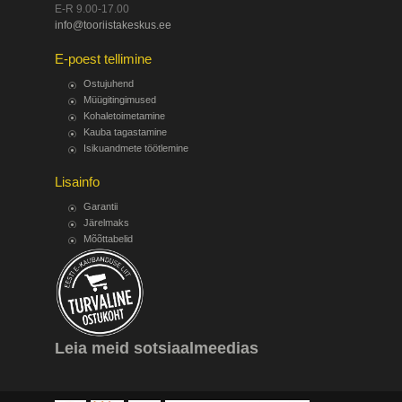
E-R 9.00-17.00
info@tooriistakeskus.ee
E-poest tellimine
Ostujuhend
Müügitingimused
Kohaletoimetamine
Kauba tagastamine
Isikuandmete töötlemine
Lisainfo
Garantii
Järelmaks
Mõõttabelid
Leia meid sotsiaalmeedias