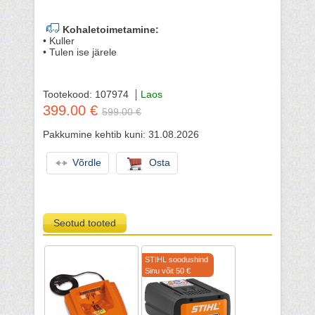
Kohaletoimetamine:
• Kuller
• Tulen ise järele
Tootekood: 107974
Laos
399.00 €
599.00 €
Pakkumine kehtib kuni: 31.08.2026
Võrdle
Osta
Seotud tooted
STIHL soodushind
Sinu võit 50 €