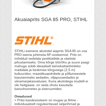
Akuaiaprits SGA 85 PRO, STIHL
STIHLi esimene akutoitel aiaprits SGA 85 on osa
PRO-seeria juhtmeta AP-süsteemist. Prits on
mõeldud vedelate pestitsiidide ja väetiste
pihustamiseks. Oma kõrge töörõhu ja suure paagi
mahuga sobib ideaalselt taimekaitsetöödeks
madalala ja keskmise kõrgusega (2,5 m)
kultuurides, maastikuaednikele ja põllumeestele
kasutamiseks aedades, viljapuuaedades ja
viinamarjakasvatuses. Kuna akutoitega mudelil ei
ole heitgaase, on seda ohutu kasutada
kasvuhoonetes ja siseruumides.
Omadused
> Pritsi kandesüsteem on mugav ja lihtne -
individuaalselt reguleeritavad seljarihmad ja