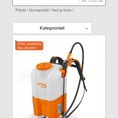
Võrdlus
0/0
Pritsid /
Survepritsid /
Aed ja kodu /
Kategooriad
STIHL soodushind
Sinu võit 200 €