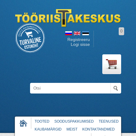
0
Registreeru
Logi sisse
TOOTED
SOODUSPAKKUMISED
TEENUSED
KAUBAMÄRGID
MEIST
KONTAKTANDMED