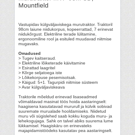
Mountfield
Vastupidav külgväljaviskega murutraktor. Traktoril
98cm laiune niidukorpus, kopeerrattad, 7 erinevat
niidukõrgust. Elektriline terade lülitamine,
ergonoomiline rool ja esituled muudavad niitmise
mugavaks.
Omadused
> Tugev kaitseraud.
> Elektriline lõiketerade käivitamine
> Esirattad laagritel
> Kõrge seljatoega iste
> Lõikekorpuse pesemisotsak.
> Käigud: 5+1. Tagurpidi niitmise süsteem
> Avar külgväljaviskeava
Traktorile mõeldud erinevad lisaseadmed
võimaldavad masinat töös hoida aastaringselt:
haagisena kasutatavad mururull ja külvik sobivad
suuremate murualade hooldamiseks. Niidetud
muru või sügislehed saab kokku koguda muru- ja
lehekogujaga. Sahk on talvel abiks suurema lume
lükkamisel. Haagiskäru on erinevateks
majapidamistöödeks kasutatav pea aastaringselt.