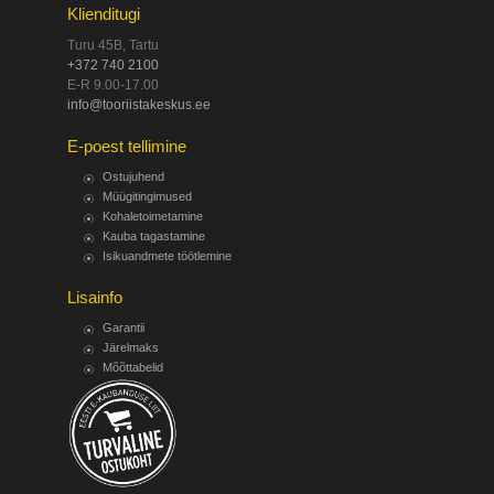
Klienditugi
Turu 45B, Tartu
+372 740 2100
E-R 9.00-17.00
info@tooriistakeskus.ee
E-poest tellimine
Ostujuhend
Müügitingimused
Kohaletoimetamine
Kauba tagastamine
Isikuandmete töötlemine
Lisainfo
Garantii
Järelmaks
Mõõttabelid