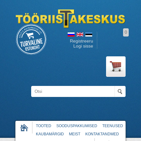
0
Registreeru
Logi sisse
TOOTED
SOODUSPAKKUMISED
TEENUSED
KAUBAMÄRGID
MEIST
KONTAKTANDMED