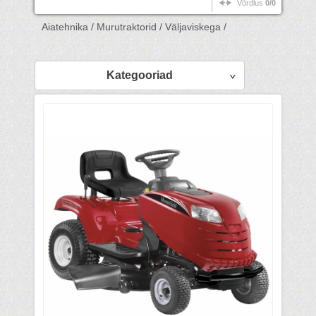
Võrdlus
0/0
Aiatehnika /
Murutraktorid /
Väljaviskega /
Kategooriad