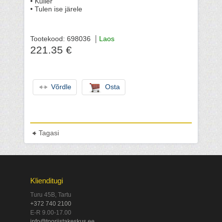
• Kuller
• Tulen ise järele
Tootekood: 698036
Laos
221.35 €
Võrdle
Osta
Tagasi
Klienditugi
Turu 45B, Tartu
+372 740 2100
E-R 9.00-17.00
info@tooriistakeskus.ee