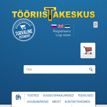
0
Registreeru
Logi sisse
TOOTED
SOODUSPAKKUMISED
TEENUSED
KAUBAMÄRGID
MEIST
KONTAKTANDMED