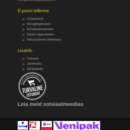
E-poest tellimine
Ostujuhend
Müügitingimused
Kohaletoimetamine
Kauba tagastamine
Isikuandmete töötlemine
Lisainfo
Garantii
Järelmaks
Mõõttabelid
Leia meid sotsiaalmeedias