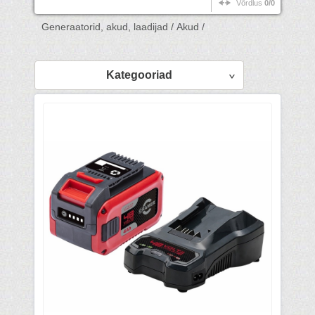
Võrdlus
0/0
Generaatorid, akud, laadijad /
Akud /
Kategooriad