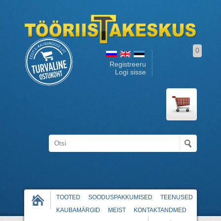
0
Registreeru
Logi sisse
TOOTED
SOODUSPAKKUMISED
TEENUSED
KAUBAMÄRGID
MEIST
KONTAKTANDMED