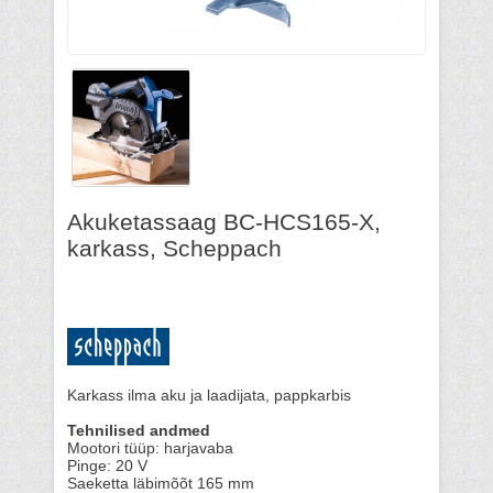
Akuketassaag BC-HCS165-X,
karkass, Scheppach
Karkass ilma aku ja laadijata, pappkarbis
Tehnilised andmed
Mootori tüüp: harjavaba
Pinge: 20 V
Saeketta läbimõõt 165 mm