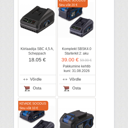
KEVADE SOODUS
Sinu võit 20 €
Kiirlaadija SBC 4,5 A,
Komplekt SBSK4.0
Scheppach
Starterkit 2: aku
4,0Ah+ laadija,
18.05 €
39.00 €
59.00 €
Scheppach
Pakkumine kehtib
kuni: 31.08.2026
Võrdle
Võrdle
Osta
Osta
KEVADE SOODUS
Sinu võit 10 €