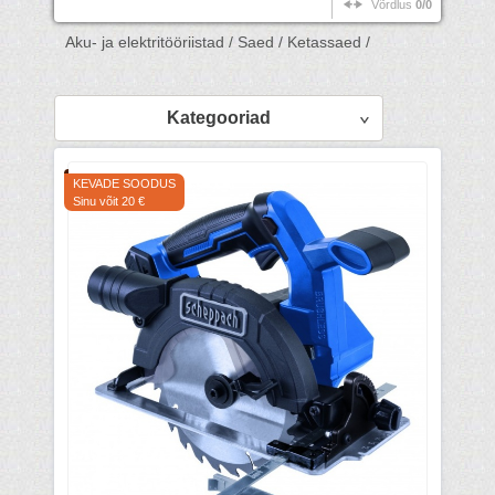
Võrdlus
0/0
Aku- ja elektritööriistad /
Saed /
Ketassaed /
Kategooriad
KEVADE SOODUS
Sinu võit 20 €