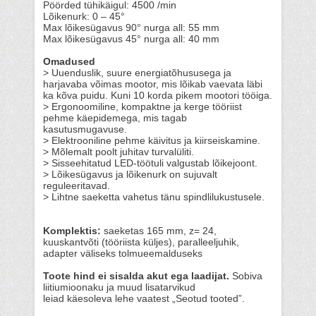
Pöörded tühikäigul: 4500 /min
Lõikenurk: 0 – 45°
Max lõikesügavus 90° nurga all: 55 mm
Max lõikesügavus 45° nurga all: 40 mm
Omadused
> Uuenduslik, suure energiatõhususega ja
harjavaba võimas mootor, mis lõikab vaevata läbi
ka kõva puidu. Kuni 10 korda pikem mootori tööiga.
> Ergonoomiline, kompaktne ja kerge tööriist
pehme käepidemega, mis tagab
kasutusmugavuse.
> Elektrooniline pehme käivitus ja kiirseiskamine.
> Mõlemalt poolt juhitav turvalüliti.
> Sisseehitatud LED-töötuli valgustab lõikejoont.
> Lõikesügavus ja lõikenurk on sujuvalt
reguleeritavad.
> Lihtne saeketta vahetus tänu spindlilukustusele.
Komplektis:
saeketas 165 mm, z= 24,
kuuskantvõti (tööriista küljes), paralleeljuhik,
adapter väliseks tolmueemalduseks
Toote hind ei sisalda akut ega laadijat.
Sobiva
liitiumioonaku ja muud lisatarvikud
leiad käesoleva lehe vaatest „Seotud tooted”.