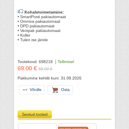
Kohaletoimetamine:
• SmartPosti pakiautomaat
• Omniva pakiautomaat
• DPD pakiautomaat
• Venipak pakiautomaat
• Kuller
• Tulen ise järele
Tootekood: 698218
Tellimisel
69.00 €
89.00 €
Pakkumine kehtib kuni: 31.08.2026
Võrdle
Osta
Seotud tooted