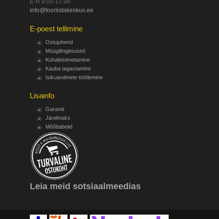
E-R 9.00-17.00
info@tooriistakeskus.ee
E-poest tellimine
Ostujuhend
Müügitingimused
Kohaletoimetamine
Kauba tagastamine
Isikuandmete töötlemine
Lisainfo
Garantii
Järelmaks
Mõõttabelid
Leia meid sotsiaalmeedias