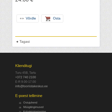
Võrdle
Osta
Tagasi
Klienditugi
Turu 45B, Tartu
+372 740 2100
E-R 9.00-17.00
info@tooriistakeskus.ee
E-poest tellimine
Ostujuhend
Müügitingimused
Kohaletoimetamine