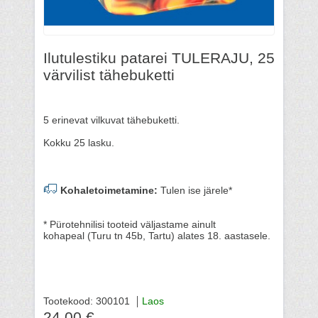
Ilutulestiku patarei TULERAJU, 25
värvilist tähebuketti
5 erinevat vilkuvat tähebuketti.
Kokku 25 lasku.
Kohaletoimetamine:
Tulen ise järele*
* Pürotehnilisi tooteid väljastame ainult
kohapeal (Turu tn 45b, Tartu) alates 18. aastasele.
Tootekood: 300101
Laos
24.00 €