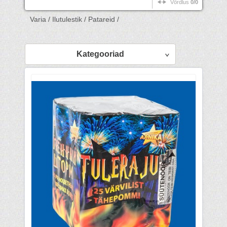
Võrdlus
0/0
Varia /
Ilutulestik /
Patareid /
Kategooriad