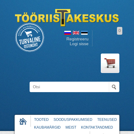
0
Registreeru
Logi sisse
TOOTED
SOODUSPAKKUMISED
TEENUSED
KAUBAMÄRGID
MEIST
KONTAKTANDMED