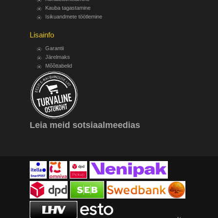
Kauba tagastamine
Isikuandmete töötlemine
Lisainfo
Garantii
Järelmaks
Mõõttabelid
Leia meid sotsiaalmeedias